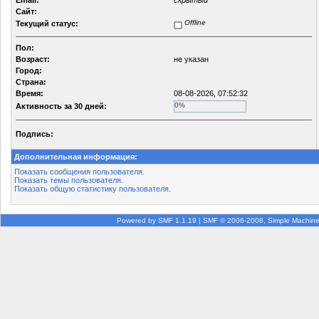
Email:
скрытый
Сайт:
Offline
Текущий статус:
Пол:
Возраст:
не указан
Город:
Страна:
Время:
08-08-2026, 07:52:32
0%
Активность за 30 дней:
Подпись:
Дополнительная информация:
Показать сообщения пользователя.
Показать темы пользователя.
Показать общую статистику пользователя.
Powered by SMF 1.1.19
|
SMF © 2006-2008, Simple Machin