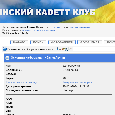
Добро пожаловать,
Гость
. Пожалуйста,
войдите
или
зарегистрируйтесь
.
Вам не пришло
письмо с кодом активации?
08-08-2026, 07:52:32
НАЧАЛО
ПОИСК
ФОТОГАЛЕРЕЯ
GOOGLEMAP
ВОЙ
Искать через Google на этом сайте
Основная информация - JamesAsymn
Имя:
JamesAsymn
Сообщений:
0 (0 в день)
Статус:
Карма:
+0/-0
Кто изменил мою карму
Кому я изменил карму
Дата регистрации:
15-11-2025, 11:33:30
Последняя активность:
Никогда
ICQ:
AIM:
MSN:
YIM: