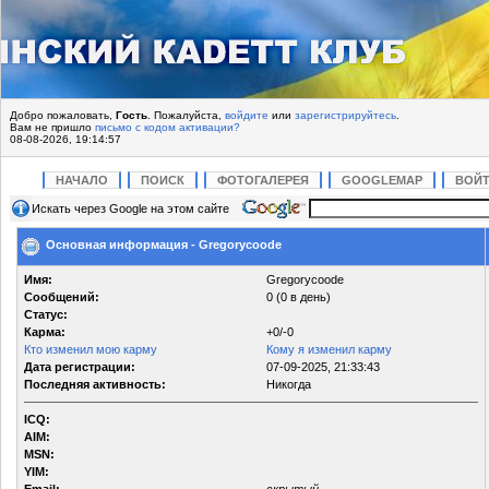
Добро пожаловать,
Гость
. Пожалуйста,
войдите
или
зарегистрируйтесь
.
Вам не пришло
письмо с кодом активации?
08-08-2026, 19:14:57
НАЧАЛО
ПОИСК
ФОТОГАЛЕРЕЯ
GOOGLEMAP
ВОЙ
Искать через Google на этом сайте
Основная информация - Gregorycoode
Имя:
Gregorycoode
Сообщений:
0 (0 в день)
Статус:
Карма:
+0/-0
Кто изменил мою карму
Кому я изменил карму
Дата регистрации:
07-09-2025, 21:33:43
Последняя активность:
Никогда
ICQ:
AIM:
MSN:
YIM: