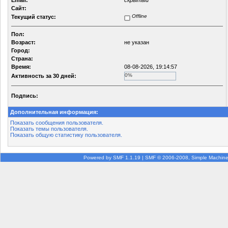
Email:
скрытый
Сайт:
Offline
Текущий статус:
Пол:
Возраст:
не указан
Город:
Страна:
Время:
08-08-2026, 19:14:57
0%
Активность за 30 дней:
Подпись:
Дополнительная информация:
Показать сообщения пользователя.
Показать темы пользователя.
Показать общую статистику пользователя.
Powered by SMF 1.1.19
|
SMF © 2006-2008, Simple Machin