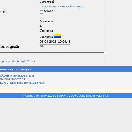
скрытый
Перевозка лежачих больных
Offline
атус:
Мужской
48
Colombia
Colombia
08-08-2026, 19:06:48
0%
 за 30 дней:
a-perevozka-bolnyh-24.ru/
льная информация:
общения пользователя.
мы пользователя.
щую статистику пользователя.
Powered by SMF 1.1.19
|
SMF © 2006-2008, Simple Machines