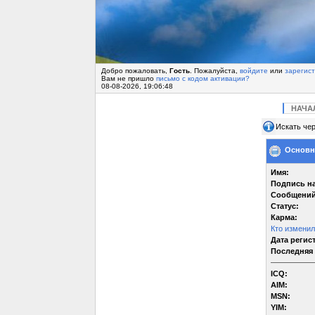
Добро пожаловать,
Гость
. Пожалуйста,
войдите
или
зарегис
Вам не пришло
письмо с кодом активации?
08-08-2026, 19:06:48
НАЧА
Искать чер
Основна
Имя:
Подпись на
Сообщений
Статус:
Карма:
Кто измени
Дата регис
Последняя 
ICQ:
AIM:
MSN:
YIM: