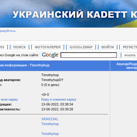
трируйтесь
.
ЛО
ПОИСК
ФОТОГАЛЕРЕЯ
GOOGLEMAP
ВОЙТИ
РЕГИСТ
ез Google на этом сайте
Аватар/Под
я информация - Timothyhup
авата
Timothyhup
д аватаром:
TimothyhupDY
:
0 (0 в день)
+0/-0
л мою карму
Кому я изменил карму
трации:
13-06-2022, 03:38:34
активность:
13-06-2022, 03:39:28
343421341
Timothyhup
Timothyhup