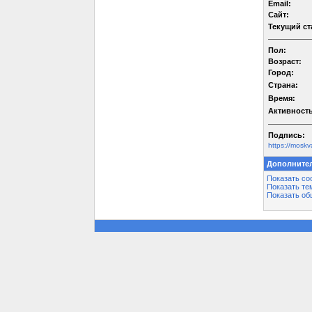
Email:
Сайт:
Текущий ст
Пол:
Возраст:
Город:
Страна:
Время:
Активность
Подпись:
https://moskv
Дополните
Показать со
Показать те
Показать об