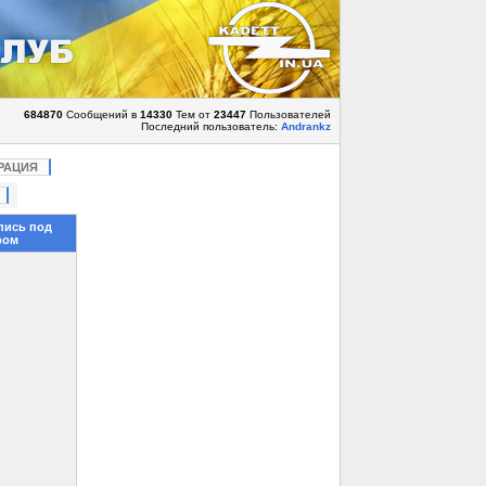
684870
Сообщений в
14330
Тем от
23447
Пользователей
Последний пользователь:
Andrankz
РАЦИЯ
пись под
ром