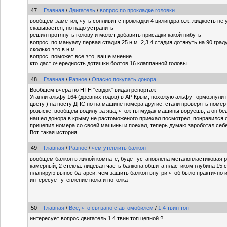
47
Главная
/
Двигатель
/
вопрос по прокладке головки
вообщем заметил, чуть сопливит с прокладки 4 цилиндра о.ж. жидкость не 
сказывается, но надо устранить
решил протянуть голову и может добавить присадки какой нибуть
вопрос. по мануалу первая стадия 25 н.м. 2,3,4 стадия дотянуть на 90 граду
сколько это в н.м.
вопрос. поможет все это, ваше мнение
кто даст очередность дотяшки болтов 16 клаппанной головы
48
Главная
/
Разное
/
Опасно покупать донора
Вообщем вчера по НТН "свідок" видал репортаж
Уганли альфу 164 (древних годов) в АР Крым, похожую альфу тормознули 
цвету ) на посту ДПС но на машине номера другие, стали проверять номер
розыске, вообщем водилу за яца, чтож ты мудак машины воруешь, а он бе
нашел донора в крыму не растоможеного приехал посмотрел, понравился о
прицепил номера со своей машины и поехал, теперь думаю зароботал себ
Вот такая история
49
Главная
/
Разное
/
чем утеплить балкон
вообщем балкон в жилой комнате, будет установлена металопластиковая р
камерный, 2 стекла. лицевая часть балкона обшита пластиком глубина 15 
планирую вынос батареи, чем зашить балкон внутри чтоб было практично и
интересует утепление пола и потолка
50
Главная
/
Всё, что связано с автомобилем
/
1.4 твин топ
интересует вопрос двигатель 1.4 твин топ цепной ?