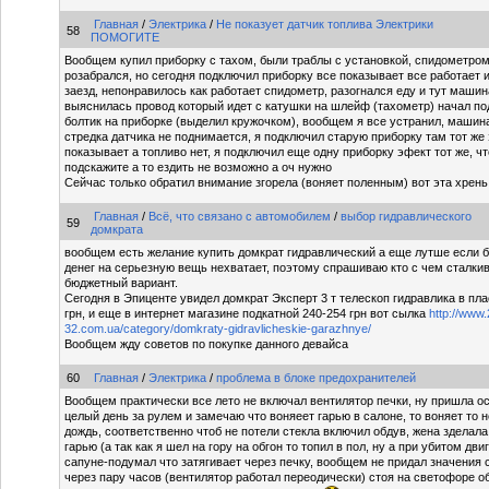
Главная
/
Электрика
/
Не показует датчик топлива Электрики
58
ПОМОГИТЕ
Вообщем купил приборку с тахом, были траблы с установкой, спидометром
розабрался, но сегодня подключил приборку все показывает все работает 
заезд, непонравилось как работает спидометр, разогнался еду и тут машин
выяснилась провод который идет с катушки на шлейф (тахометр) начал п
болтик на приборке (выделил кружочком), вообщем я все устранил, машина
стредка датчика не поднимается, я подключил старую приборку там тот же
показывает а топливо нет, я подключил еще одну приборку эфект тот же, ч
подскажите а то ездить не возможно а оч нужно
Сейчас только обратил внимание згорела (воняет поленным) вот эта хрень
Главная
/
Всё, что связано с автомобилем
/
выбор гидравлического
59
домкрата
вообщем есть желание купить домкрат гидравлический а еще лутше если б
денег на серьезную вещь нехватает, поэтому спрашиваю кто с чем сталки
бюджетный вариант.
Сегодня в Эпиценте увидел домкрат Эксперт 3 т телескоп гидравлика в пл
грн, и еще в интернет магазине подкатной 240-254 грн вот сылка
http://www.
32.com.ua/category/domkraty-gidravlicheskie-garazhnye/
Вообщем жду советов по покупке данного девайса
60
Главная
/
Электрика
/
проблема в блоке предохранителей
Вообщем практически все лето не включал вентилятор печки, ну пришла ос
целый день за рулем и замечаю что воняеет гарью в салоне, то воняет то не
дождь, соответственно чтоб не потели стекла включил обдув, жена зделал
гарью (а так как я шел на гору на обгон то топил в пол, ну а при убитом дв
сапуне-подумал что затягивает через печку, вообщем не придал значения 
через пару часов (вентилятор работал переодически) стоя на светофоре о