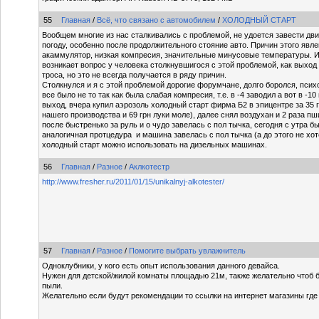
55
Главная
/
Всё, что связано с автомобилем
/
ХОЛОДНЫЙ СТАРТ
Вообщем многие из нас сталкивались с проблемой, не удоется завести дв
погоду, особенно после продолжительного стояние авто. Причин этого явл
акаммулятор, низкая компресия, значительные минусовые температуры. И
возникает вопрос у человека столкнувшигося с этой проблемой, как выход
троса, но это не всегда получается в ряду причин.
Столкнулся и я с этой проблемой дорогие форумчане, долго боролся, психо
все было не то так как была слабая компресия, т.е. в -4 заводил а вот в -10
выход, вчера купил аэрозоль холодный старт фирма Б2 в эпицентре за 35 гр
нашего производства и 69 грн луки моле), далее снял воздухан и 2 раза п
после быстренько за руль и о чудо завелась с пол тычка, сегодня с утра б
аналогичная протцедура и машина завелась с пол тычка (а до этого не хот
холодный старт можно использовать на дизельных машинах.
56
Главная
/
Разное
/
Аклкотестр
http://www.fresher.ru/2011/01/15/unikalnyj-alkotester/
57
Главная
/
Разное
/
Помогите выбрать увлажнитель
Одноклубники, у кого есть опыт использования данного девайса.
Нужен для детской/жилой комнаты площадью 21м, также желательно чтоб 
пыли.
Желательно если будут рекомендации то ссылки на интернет магазины где