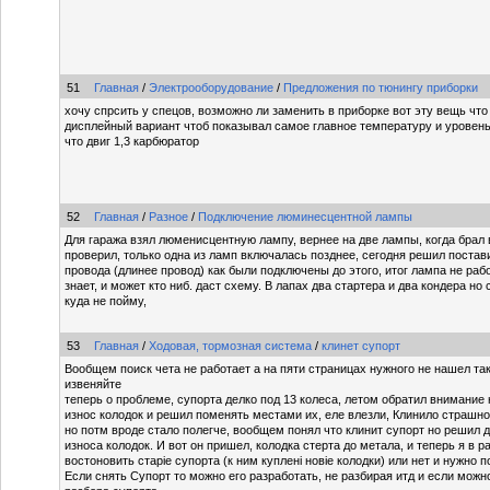
51
Главная
/
Электрооборудование
/
Предложения по тюнингу приборки
хочу спрсить у спецов, возможно ли заменить в приборке вот эту вещь что
дисплейный вариант чтоб показывал самое главное температуру и уровень
что двиг 1,3 карбюратор
52
Главная
/
Разное
/
Подключение люминесцентной лампы
Для гаража взял люменисцентную лампу, вернее на две лампы, когда брал 
проверил, только одна из ламп включалась позднее, сегодня решил постав
провода (длинее провод) как были подключены до этого, итог лампа не рабо
знает, и может кто ниб. даст схему. В лапах два стартера и два кондера но 
куда не пойму,
53
Главная
/
Ходовая, тормозная система
/
клинет супорт
Вообщем поиск чета не работает а на пяти страницах нужного не нашел так 
извеняйте
теперь о проблеме, супорта делко под 13 колеса, летом обратил внимание
износ колодок и решил поменять местами их, еле влезли, Клинило страшно
но потм вроде стало полегче, вообщем понял что клинит супорт но решил д
износа колодок. И вот он пришел, колодка стерта до метала, и теперь я в 
востоновить старіе супорта (к ним куплені новіе колодки) или нет и нужно п
Если снять Супорт то можно его разработать, не разбирая итд и если можн