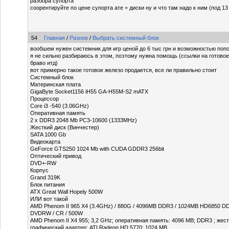
разбора супорта
соорентируйте по цене супорта ате + диски ну и что там надо к ним (под 13
54
Главная
/
Разное
/
Выбрать системный блок
вообшем нужен системник для игр ценой до 6 тыс грн и возможностью попо
я не сильно разбираюсь в этом, поэтому нужна помощь (ссылки на готовое
браво итд)
вот примерно такое готовое железо продается, все ли правильно стоит
Системный блок
Материнская плата
GigaByte Socket1156 iH55 GA-H55M-S2 mATX
Процессор
Core i3 -540 (3.06GHz)
Оперативная память
2 x DDR3 2048 Mb PC3-10600 (1333MHz)
Жесткий диск (Винчестер)
SATA 1000 Gb
Видеокарта
GeForce GTS250 1024 Mb with CUDA GDDR3 256bit
Оптический привод
DVD+-RW
Корпус
Grand 319K
Блок питания
ATX Great Wall Hopely 500W
ИЛИ вот такой
AMD Phenom II 965 X4 (3.4GHz) / 880G / 4096MB DDR3 / 1024MB HD6850 DD
DVDRW / CR / 500W
AMD Phenom II X4 955; 3,2 GHz; оперативная память: 4096 MB; DDR3 ; жест
графический адаптер: ATI Radeon HD 5770; 1024 MB