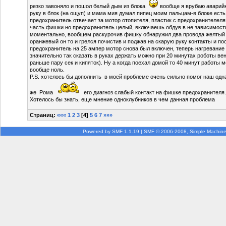
резко завоняло и пошол белый дым из блока
вообще я врубаю аварийк
руку в блок (на ощуп) и мама мия думал пипец моим пальцам-в блоке есть
предохранитель отвечает за мотор отопителя, пластик с предохранителеля
часть фишки но предохранитель целый, включаешь обдув в не зависимости
моментально, вообщем раскурочив фишку обнаружил два провода желтый 
оранжевый он то и грелся почистив и поджав на скарую руку контакты и по
предохранитель на 25 ампер мотор снова был включен, теперь нагревание
значительно так сказать в руках держать можно при 20 минутах роботы вен
раньше пару сек и кипяток). Ну а когда поехал домой то 40 минут работы 
вообще ноль.
P.S. хотелось бы дополнить в моей проблеме очень сильно помог наш одн
же Рома
его диагноз слабый контакт на фишке предохранителя.
Хотелось бы знать, еще мнение одноклубников в чем данная проблема
Страниц:
«««
1
2
3
[
4
]
5
6
7
»»»
Powered by SMF 1.1.19
|
SMF © 2006-2008, Simple Machin