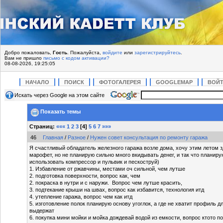
Добро пожаловать,
Гость
. Пожалуйста,
войдите
или
зарегистрируйтесь
.
Вам не пришло
письмо с кодом активации?
08-08-2026, 19:25:05
НАЧАЛО
ПОИСК
ФОТОГАЛЕРЕЯ
GOOGLEMAP
ВОЙ
Искать через Google на этом сайте
Показать темы
Страниц:
«««
1
2
3
[
4
]
5
6
7
»»»
46
Главная
/
Разное
/
Нужен совет консультация по ремонту гаража
Я счастливый обладатель железного гаража возле дома, хочу этим летом 
марофет, но не планирую сильно много вкидывать денег, и так что планиру
использовать компрессор и пульвик и пескоструй)
1. Избавление от ржавчины, местами оч сильной, чем лутше
2. подготовка поверхности, вопрос как, чем
2. покраска в нутри и с наружи. Вопрос чем лутше красить,
3. подтекание крыши на швах, вопрос как избавится, технология итд
4. утепление гаража, вопрос чем как итд
5. изготовление полок планирую основу угоглок, а где не хватит профиль дл
выдержат
6. покупка мини мойки и мойка дождевай водой из емкости, вопрос ктото п