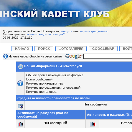
Добро пожаловать,
Гость
. Пожалуйста,
войдите
или
зарегистрируйтесь
.
Вам не пришло
письмо с кодом активации?
06-08-2026, 17:11:10
НАЧАЛО
ПОИСК
ФОТОГАЛЕРЕЯ
GOOGLEMAP
ВОЙ
Искать через Google на этом сайте
Общая Информация - Aliciwerndyell
Общее время нахождения на форуме:
Всего сообщений:
Количество начатых тем:
Количество созданных голосований:
Количество голосов:
Средняя активность пользователя по часам
Нет сообщений
Активность в разделах (кол-во
Активность в разделах (%
сообщений)
Нет сообщений
Нет со