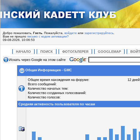
Добро пожаловать,
Гость
. Пожалуйста,
войдите
или
зарегистрируйтесь
.
Вам не пришло
письмо с кодом активации?
09-08-2026, 10:06:53
НАЧАЛО
ПОИСК
ФОТОГАЛЕРЕЯ
GOOGLEMAP
ВОЙ
Искать через Google на этом сайте
Общая Информация - GMC
Общее время нахождения на форуме:
12 дней
Всего сообщений:
Количество начатых тем:
Количество созданных голосований:
Количество голосов:
Средняя активность пользователя по часам