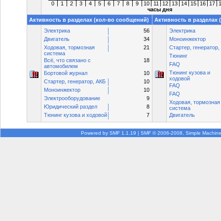
0
1
2
3
4
5
6
7
8
9
10
11
12
13
14
15
16
17
часы дня
Активность в разделах (кол-во сообщений)
Активность в разделах
Электрика
56
Электрика
Двигатель
34
Моноинжектор
Ходовая, тормозная
21
Стартер, генератор,
система
Тюнинг
Всё, что связано с
18
FAQ
автомобилем
Тюнинг кузова и
Бортовой журнал
10
ходовой
Стартер, генератор, АКБ
10
FAQ
Моноинжектор
10
FAQ
Электрооборудование
9
Ходовая, тормозная
Юридический раздел
8
система
Тюнинг кузова и ходовой
7
Двигатель
Powered by SMF 1.1.19
|
SMF © 2006-2008, Simple Machin