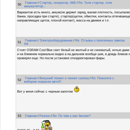
Главная
/
Стартер, генератор, АКБ
/
Re: Толи стартер, толи
50
аккумулятор...
Вариантов есть много, аккум(не держит заряд, малая плотность, посыпали
банки, просадка при старте), стартер(щетки, обмотки, контакты втягивающ
направляющих щеток, плохой контакт), масса на движок и т.п.
Главная
/
Электрооборудование
/
Re: Отзывы о галогенных лампах
51
Н4
Стоят OSRAM Cool Blue свет белый не желтый и не синеватый, ночью даже
и на ближнем нормально видно а на дальнем вообще шик, в дождь бликов н
проверял еще. Но после установке откорректировал фары.
Главная
/
Внешний тюнинг и тюнинг салона
/
Re: Помогите с
52
вибором покраски авто!!!
Вот у меня сейчас с черным капотом
53
Главная
/
Разное
/
Re: По чём у вас бензин?