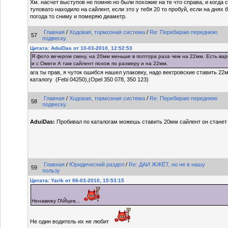
Хм. насчет выступов не помню но были похожие на те что справа, и когда 
туповато находило на сайлент, если это у тебя 20 то пробуй, если на днях
погода то сниму и померяю диаметр.
Главная
/
Ходовая, тормозная система
/
Re: Перебираю переднюю
57
подвеску.
Цитата: AduiDas от 10-03-2010, 12:52:53
Я фото вечером скину, на 20мм меньше в полтора раза чем на 22мм. Есть ва
и с Омеги А там сайлент похож по размеру и на 22мм.
ага ты прав, я чуток ошибся нашел упаковку, надо вектровские ставить 22
каталогу (Febi 04250),(Opel 350 078, 350 123)
Главная
/
Ходовая, тормозная система
/
Re: Перебираю переднюю
58
подвеску.
AduiDas:
Пробивал по каталогам можешь ставить 20мм сайлент он стане
Главная
/
Юридический раздел
/
Re: ДАИ ЖЖЁТ, но не в нашу
59
пользу
Цитата: Yarik от 06-03-2010, 15:53:15
Ненавижу ГАЙцев...
Не один водитель их не любит