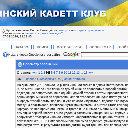
Добро пожаловать,
Гость
. Пожалуйста,
войдите
или
зарегистрируйтесь
.
Вам не пришло
письмо с кодом активации?
07-08-2026, 12:21:45
НАЧАЛО
ПОИСК
ФОТОГАЛЕРЕЯ
GOOGLEMAP
ВОЙ
Искать через Google на этом сайте
Просмотр сообщений
Страниц:
«««
1
2
3
[
4
]
5
6
7
8
9
10
11
12
13
...
16
»»»
46
Главная
/
Электрика
/
Re: Датчик топлива
На днях снял ДУТ, поехал на рынок и нашел только в одном месте платы на
02 за 50грн. После чего приехал домой и начал пробовать с первой платой,
подходящее сопротивление с одной и другой стороны потом, пропаял часть
одной стороны ножки от перегрева начали отваливаться, одна плата ушла
очередь второй платы, над ней я уже не стал издеваться, подогнал ее иде
месту на пластмассе, пришлось чуток похимичить но в итоге стала как ро
корпуса, за все время его некто не трогал и не снимал с машины и он пок
помощью серной кислоты была удалена ржавчина и покрашенный корпус. С
вооружился тестером и начал измерять сопротивление в крайних точках. Ч
показатели ДУТ 1-02 к опелевским решено было подогнуть усики корпуса и
мне результата. В результате тестов датчик будет грешить при полном баке