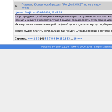
Главная
/
Юридический раздел
/
Re: ДАИ ЖЖЁТ, но не в нашу
60
пользу
Цитата: Serjio от 05-03-2010, 22:42:28
скоро придумают,чтоб водитель ежедневно в мрэо за путевым листом заезжа
пройдя у хирурга очкоосмотр.лучше б выдали гайцам лопаты-пусть ямы на до
Их надо на воспитательные работы (чтоб дороги сделали, мусор по убирали
воздух будем платить если дальше так пойдет. Штрафы вообще с потолка 
Страниц:
«««
1
2
3
[
4
]
5
6
7
8
9
10
11
12
13
...
16
»»»
Powered by SMF 1.1.19
|
SMF © 2006-2008, Simple Machin