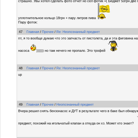
страшно. Увы хотел сделать фото отчет но сел фотик =( Бюджет 50грн две 
уплотнительное кольцо 18грн + пару литров пива
Пару фоток:
47
Главная
/
Прочее
/
Re: Неопознанный предмет
ггг, я то вообще думаю что это запчасть от пистолета, да и эта фиговина 
насоса
)))))) но там нечего не пропало. Это трофей
48
Главная
/
Прочее
/
Re: Неопознанный предмет
up
49
Главная
/
Прочее
/
Неопознанный предмет
Вчера решил снять бензонасос и ДУТ в результате чего в баке был обнар
предмет, похожий на игольчатый клапан а откуда он хз. Может кто знает?