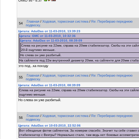
ОККО 95 - 8.37
Главная
/
Ходовая, тормозная система
/
Re: Перебираю переднюю
54
подвеску.
Цитата: AduiDas от 11-03-2010, 13:39:23
Цитата: GMC от 11-03-2010, 10:32:36
Цитата: AduiDas от 11-03-2010, 08:39:09
Слева на рисунке на 22мм, справа на 20мм стабилизатор. Скобы на эти сай
20-й ощутимо меньше.
Но слева он уже разбитый.
На сайленте под 22м внутренний диаметр 20мм, на сайленте для 20мм стаба
это под...ка походу
Главная
/
Ходовая, тормозная система
/
Re: Перебираю переднюю
55
подвеску.
Цитата: AduiDas от 11-03-2010, 08:39:09
Слева на рисунке на 22мм, справа на 20мм стабилизатор. Скобы на эти сайле
ощутимо меньше.
Но слева он уже разбитый.
Главная
/
Ходовая, тормозная система
/
Re: Перебираю переднюю
56
подвеску.
Цитата: AduiDas от 10-03-2010, 22:52:06
Вот обещаные фотки сайлентов. За номерки спасибо. Значит ты себе ставил 
стабилизатор с Вектры? Нормально стало, там ведь нет боковых ассемитричн