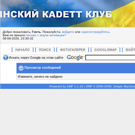
Добро пожаловать,
Гость
. Пожалуйста,
войдите
или
зарегистрируйтесь
.
Вам не пришло
письмо с кодом активации?
08-08-2026, 23:30:32
НАЧАЛО
ПОИСК
ФОТОГАЛЕРЕЯ
GOOGLEMAP
ВОЙ
Искать через Google на этом сайте
Просмотр сообщений
Извините, ничего не найдено
Powered by SMF 1.1.19
|
SMF © 2006-2008, Simple Machin