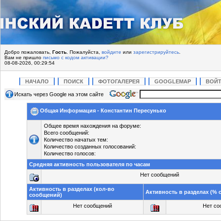
Добро пожаловать,
Гость
. Пожалуйста,
войдите
или
зарегистрируйтесь
.
Вам не пришло
письмо с кодом активации?
08-08-2026, 00:29:54
НАЧАЛО
ПОИСК
ФОТОГАЛЕРЕЯ
GOOGLEMAP
ВОЙ
Искать через Google на этом сайте
Общая Информация - Константин Пересунько
Общее время нахождения на форуме:
Всего сообщений:
Количество начатых тем:
Количество созданных голосований:
Количество голосов:
Средняя активность пользователя по часам
Нет сообщений
Активность в разделах (кол-во
Активность в разделах (%
сообщений)
Нет сообщений
Нет со