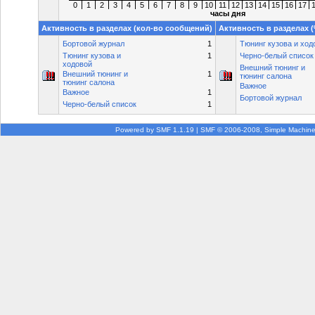
0
1
2
3
4
5
6
7
8
9
10
11
12
13
14
15
16
17
часы дня
Активность в разделах (кол-во сообщений)
Активность в разделах 
Бортовой журнал
1
Тюнинг кузова и ход
Тюнинг кузова и
1
Черно-белый список
ходовой
Внешний тюнинг и
Внешний тюнинг и
1
тюнинг салона
тюнинг салона
Важное
Важное
1
Бортовой журнал
Черно-белый список
1
Powered by SMF 1.1.19
|
SMF © 2006-2008, Simple Machin