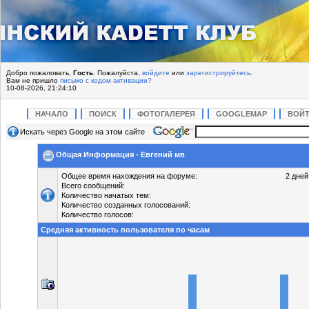
Добро пожаловать,
Гость
. Пожалуйста,
войдите
или
зарегистрируйтесь
.
Вам не пришло
письмо с кодом активации?
10-08-2026, 21:24:10
НАЧАЛО
ПОИСК
ФОТОГАЛЕРЕЯ
GOOGLEMAP
ВОЙ
Искать через Google на этом сайте
Общая Информация - Евгений мв
Общее время нахождения на форуме:
2 дней
Всего сообщений:
Количество начатых тем:
Количество созданных голосований:
Количество голосов:
Средняя активность пользователя по часам