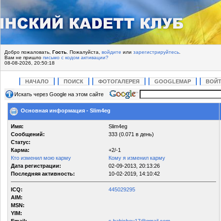
Добро пожаловать,
Гость
. Пожалуйста,
войдите
или
зарегистрируйтесь
.
Вам не пришло
письмо с кодом активации?
08-08-2026, 20:50:18
НАЧАЛО
ПОИСК
ФОТОГАЛЕРЕЯ
GOOGLEMAP
ВОЙ
Искать через Google на этом сайте
Основная информация - Slim4eg
Имя:
Slim4eg
Сообщений:
333 (0.071 в день)
Статус:
Карма:
+2/-1
Кто изменил мою карму
Кому я изменил карму
Дата регистрации:
02-09-2013, 20:13:26
Последняя активность:
10-02-2019, 14:10:42
ICQ:
445029295
AIM:
MSN:
YIM: