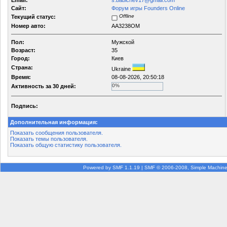
Email:
s.babichev17@gmail.com
Сайт:
Форум игры Founders Online
Offline
Текущий статус:
Номер авто:
AA3238OM
Пол:
Мужской
Возраст:
35
Город:
Киев
Страна:
Ukraine
Время:
08-08-2026, 20:50:18
0%
Активность за 30 дней:
Подпись:
Дополнительная информация:
Показать сообщения пользователя.
Показать темы пользователя.
Показать общую статистику пользователя.
Powered by SMF 1.1.19
|
SMF © 2006-2008, Simple Machin