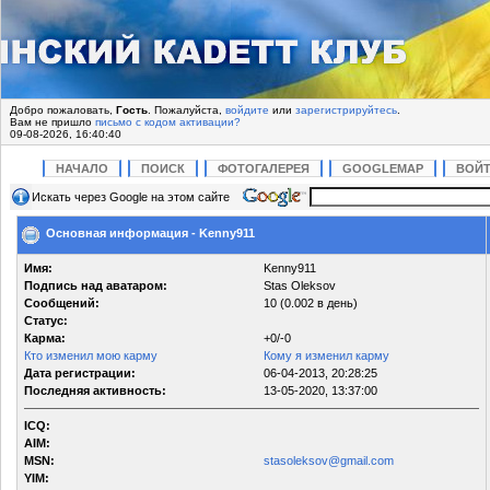
Добро пожаловать,
Гость
. Пожалуйста,
войдите
или
зарегистрируйтесь
.
Вам не пришло
письмо с кодом активации?
09-08-2026, 16:40:40
НАЧАЛО
ПОИСК
ФОТОГАЛЕРЕЯ
GOOGLEMAP
ВОЙ
Искать через Google на этом сайте
Основная информация - Kenny911
Имя:
Kenny911
Подпись над аватаром:
Stas Oleksov
Сообщений:
10 (0.002 в день)
Статус:
Карма:
+0/-0
Кто изменил мою карму
Кому я изменил карму
Дата регистрации:
06-04-2013, 20:28:25
Последняя активность:
13-05-2020, 13:37:00
ICQ:
AIM:
MSN:
stasoleksov@gmail.com
YIM: