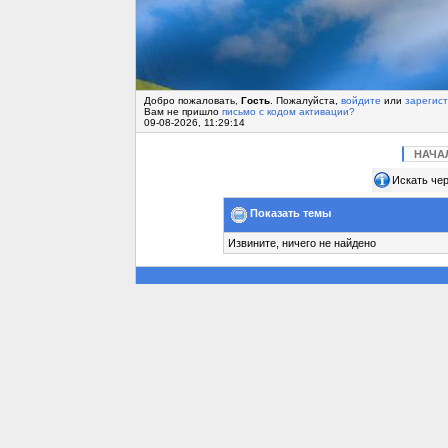
Добро пожаловать,
Гость
. Пожалуйста,
войдите
или
зарегис
Вам не пришло
письмо с кодом активации?
09-08-2026, 11:29:14
НАЧА
Искать чер
Показать темы
Извините, ничего не найдено