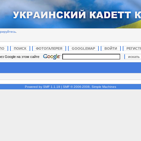
трируйтесь
.
ЛО
ПОИСК
ФОТОГАЛЕРЕЯ
GOOGLEMAP
ВОЙТИ
РЕГИСТ
ез Google на этом сайте
Powered by SMF 1.1.19
|
SMF © 2006-2008, Simple Machines