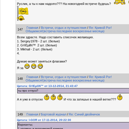
Руслик, а ты к нам надолго??? На новогодней встрече будешь?
Главная
/
Встречи, отдых и путешествия
/
Re: Кривой Рог!
147
Общаемся!(встреча последнее воскресенье месяца)
Всем здрасте. Надо составить списочек желающих.
1. Sergey1978 - 2 шт. (белые)
2. G®EµliN™ 2 шт. (белые)
3. Mikhail - 2 шт. (белые)
4.
Думаю может заняться флагами?
Я за
Главная
/
Встречи, отдых и путешествия
/
Re: Кривой Рог!
148
Общаемся!(встреча последнее воскресенье месяца)
Цитата: G®EµliN™ от 13-12-2014, 21:43:47
ты про отпуск?
А я уже в отпуске
И что за затишье в нашей ветке???
149
Главная
/
Бортовой журнал
/
Re: Синий двойничок
Цитата: I-GOR от 17-11-2014, 20:22:30
Варианты;
1.уровень в поплавковой камере.