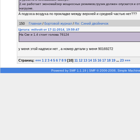
2.не работает экономайзер мощносных режимов,грузик должен опускатся и от
нагрузке.
А подсоса воздуха по прокладке между верхней и средней частью нет???
150
Главная
/
Бортовой журнал
/
Re: Синий двойничок
Цитата: milivolt от 17-11-2014, 19:59:47
На Ске и 1.4 стоит голова 76124
у меня этой надписи нет , а номер детали у меня 90169272
Страниц:
«««
1
2
3
4
5
6
7
8
9
[
10
]
11
12
13
14
15
16
17
18
19
...
23
»»»
Powered by SMF 1.1.19
|
SMF © 2006-2008, Simple Machin