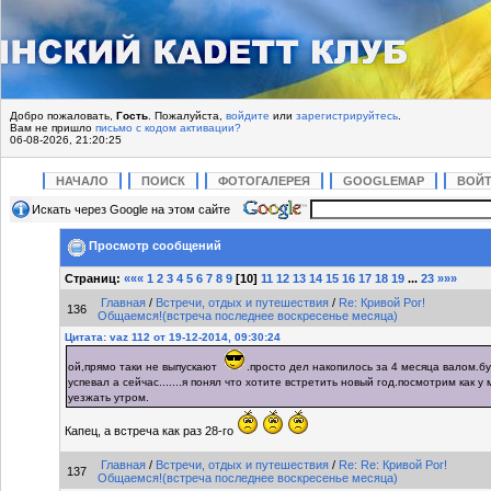
Добро пожаловать,
Гость
. Пожалуйста,
войдите
или
зарегистрируйтесь
.
Вам не пришло
письмо с кодом активации?
06-08-2026, 21:20:25
НАЧАЛО
ПОИСК
ФОТОГАЛЕРЕЯ
GOOGLEMAP
ВОЙ
Искать через Google на этом сайте
Просмотр сообщений
Страниц:
«««
1
2
3
4
5
6
7
8
9
[
10
]
11
12
13
14
15
16
17
18
19
...
23
»»»
Главная
/
Встречи, отдых и путешествия
/
Re: Кривой Рог!
136
Общаемся!(встреча последнее воскресенье месяца)
Цитата: vaz 112 от 19-12-2014, 09:30:24
ой,прямо таки не выпускают
.просто дел накопилось за 4 месяца валом.б
успевал а сейчас.......я понял что хотите встретить новый год.посмотрим как у
уезжать утром.
Капец, а встреча как раз 28-го
Главная
/
Встречи, отдых и путешествия
/
Re: Re: Кривой Рог!
137
Общаемся!(встреча последнее воскресенье месяца)