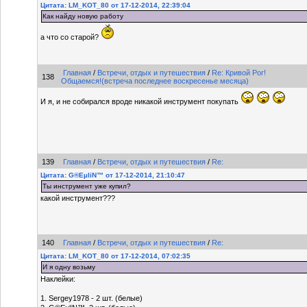
Цитата: LM_KOT_80 от 17-12-2014, 22:39:04
Как найду новую работу
а что со старой?
Главная
/
Встречи, отдых и путешествия
/
Re: Кривой Рог!
138
Общаемся!(встреча последнее воскресенье месяца)
И я, и не собирался вроде никакой инструмент покупать
139
Главная
/
Встречи, отдых и путешествия
/
Re:
Цитата: G®EµliN™ от 17-12-2014, 21:10:47
Ты инструмент уже купил?
какой инструмент???
140
Главная
/
Встречи, отдых и путешествия
/
Re:
Цитата: LM_KOT_80 от 17-12-2014, 07:02:35
И я одну возьму
Наклейки:
1. Sergey1978 - 2 шт. (белые)