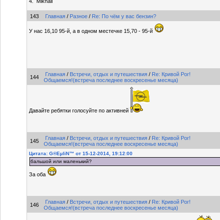
4. Mikhail
143
Главная
/
Разное
/
Re: По чём у вас бензин?
У нас 16,10 95-й, а в одном местечке 15,70 - 95-й
Главная
/
Встречи, отдых и путешествия
/
Re: Кривой Рог!
144
Общаемся!(встреча последнее воскресенье месяца)
Давайте ребятки голосуйте по активней
Главная
/
Встречи, отдых и путешествия
/
Re: Кривой Рог!
145
Общаемся!(встреча последнее воскресенье месяца)
Цитата: G®EµliN™ от 15-12-2014, 19:12:00
бальшой или маленький?
За оба
Главная
/
Встречи, отдых и путешествия
/
Re: Кривой Рог!
146
Общаемся!(встреча последнее воскресенье месяца)