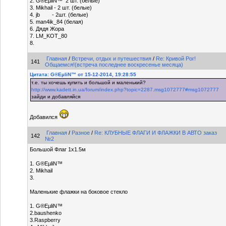
2. G®EµliN™ 2 шт. (белые)
3. Mikhail - 2 шт. (белые)
4. jb - 2шт. (белые)
5. man4ik_84 (белая)
6. Дядя Жора
7. LM_KOT_80
8.
Главная
/
Встречи, отдых и путешествия
/
Re: Кривой Рог!
141
Общаемся!(встреча последнее воскресенье месяца)
Цитата: G®EµliN™ от 15-12-2014, 19:28:55
т.е. ты хочешь купить и большой и маленький?
http://www.kadett.in.ua/forum/index.php?topic=2287.msg1072777#msg1072777
зайди и добавляйся
Добавился
Главная
/
Разное
/
Re: КЛУБНЫЕ ФЛАГИ И ФЛАЖКИ В АВТО заказ
142
№2
Большой Флаг 1х1.5м
1. G®EµliN™
2. Mikhail
3.
Маленькие флажки на боковое стекло
1. G®EµliN™
2.baushenko
3.Raspberry