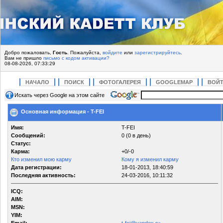
Добро пожаловать,
Гость
. Пожалуйста,
войдите
или
зарегистрируйтесь
.
Вам не пришло
письмо с кодом активации?
08-08-2026, 07:33:29
НАЧАЛО
ПОИСК
ФОТОГАЛЕРЕЯ
GOOGLEMAP
ВОЙ
Искать через Google на этом сайте
Основная информация - T-FEI
Имя:
T-FEI
Сообщений:
0 (0 в день)
Статус:
Карма:
+0/-0
Кто изменил мою карму
Кому я изменил карму
Дата регистрации:
18-01-2013, 18:40:59
Последняя активность:
24-03-2016, 10:11:32
ICQ:
AIM:
MSN:
YIM: