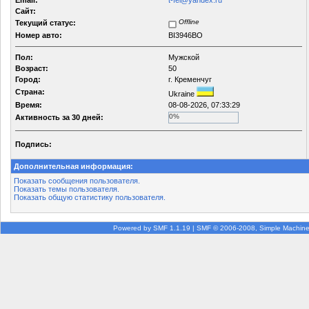
Email:
t-fei@yandex.ru
Сайт:
Offline
Текущий статус:
Номер авто:
BI3946BO
Пол:
Мужской
Возраст:
50
Город:
г. Кременчуг
Страна:
Ukraine
Время:
08-08-2026, 07:33:29
0%
Активность за 30 дней:
Подпись:
Дополнительная информация:
Показать сообщения пользователя.
Показать темы пользователя.
Показать общую статистику пользователя.
Powered by SMF 1.1.19
|
SMF © 2006-2008, Simple Machin