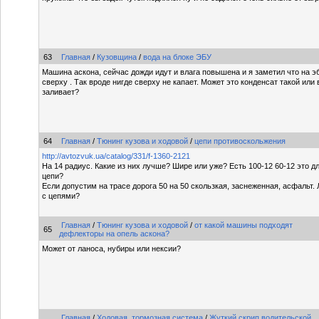
63
Главная
/
Кузовщина
/
вода на блоке ЭБУ
Машина аскона, сейчас дожди идут и влага повышена и я заметил что на э
сверху . Так вроде нигде сверху не капает. Может это конденсат такой или в
заливает?
64
Главная
/
Тюнинг кузова и ходовой
/
цепи противоскольжения
http://avtozvuk.ua/catalog/331/f-1360-2121
На 14 радиус. Какие из них лучше? Шире или уже? Есть 100-12 60-12 это 
цепи?
Если допустим на трасе дорога 50 на 50 скользкая, заснеженная, асфальт.
с цепями?
Главная
/
Тюнинг кузова и ходовой
/
от какой машины подходят
65
дефлекторы на опель аскона?
Может от ланоса, нубиры или нексии?
Главная
/
Ходовая, тормозная система
/
Жуткий скрип водительской