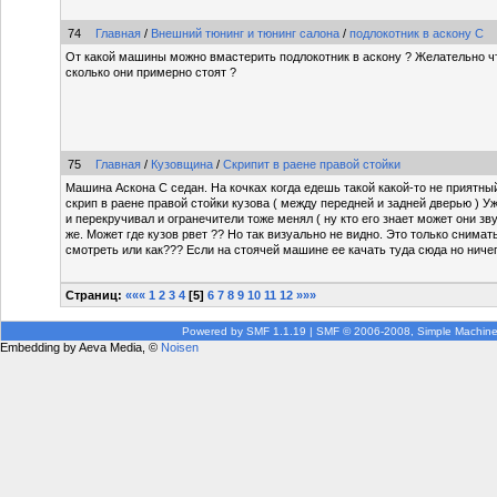
74
Главная
/
Внешний тюнинг и тюнинг салона
/
подлокотник в аскону С
От какой машины можно вмастерить подлокотник в аскону ? Желательно чт
сколько они примерно стоят ?
75
Главная
/
Кузовщина
/
Скрипит в раене правой стойки
Машина Аскона С седан. На кочках когда едешь такой какой-то не приятный 
скрип в раене правой стойки кузова ( между передней и задней дверью ) У
и перекручивал и огранечители тоже менял ( ну кто его знает может они звук
же. Может где кузов рвет ?? Но так визуально не видно. Это только снимат
смотреть или как??? Если на стоячей машине ее качать туда сюда но ничег
Страниц:
«««
1
2
3
4
[
5
]
6
7
8
9
10
11
12
»»»
Powered by SMF 1.1.19
|
SMF © 2006-2008, Simple Machin
Embedding by Aeva Media, ©
Noisen