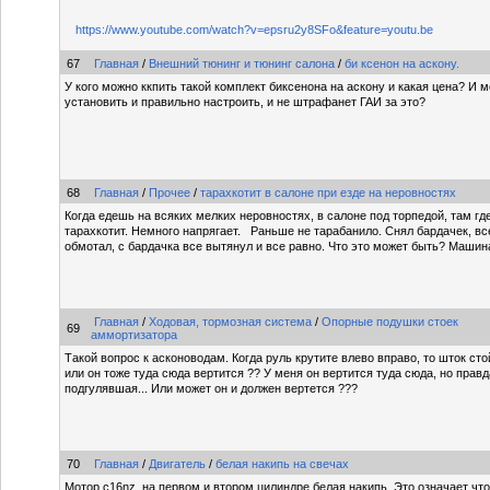
https://www.youtube.com/watch?v=epsru2y8SFo&feature=youtu.be
67
Главная
/
Внешний тюнинг и тюнинг салона
/
би ксенон на аскону.
У кого можно ккпить такой комплект биксенона на аскону и какая цена? И 
установить и правильно настроить, и не штрафанет ГАИ за это?
68
Главная
/
Прочее
/
тарахкотит в салоне при езде на неровностях
Когда едешь на всяких мелких неровностях, в салоне под торпедой, там где
тарахкотит. Немного напрягает. Раньше не тарабанило. Снял бардачек, вс
обмотал, с бардачка все вытянул и все равно. Что это может быть? Машин
Главная
/
Ходовая, тормозная система
/
Опорные подушки стоек
69
аммортизатора
Такой вопрос к асконоводам. Когда руль крутите влево вправо, то шток ст
или он тоже туда сюда вертится ?? У меня он вертится туда сюда, но прав
подгулявшая... Или может он и должен вертется ???
70
Главная
/
Двигатель
/
белая накипь на свечах
Мотор c16nz на первом и втором цилиндре белая накипь. Это означает что