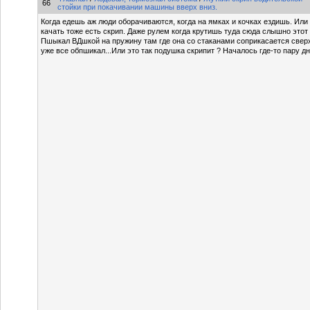
66
стойки при покачивании машины вверх вниз.
Когда едешь аж люди оборачиваются, когда на ямках и кочках ездишь. Или
качать тоже есть скрип. Даже рулем когда крутишь туда сюда слышно этот 
Пшыкал ВДшкой на пружину там где она со стаканами соприкасается сверх
уже все обпшикал...Или это так подушка скрипит ? Началось где-то пару дне