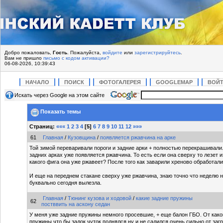
Добро пожаловать,
Гость
. Пожалуйста,
войдите
или
зарегистрируйтесь
.
Вам не пришло
письмо с кодом активации?
06-08-2026, 10:39:43
НАЧАЛО
ПОИСК
ФОТОГАЛЕРЕЯ
GOOGLEMAP
ВОЙ
Искать через Google на этом сайте
Показать темы
Страниц:
«««
1
2
3
4
[
5
]
6
7
8
9
10
11
12
»»»
61
Главная
/
Кузовщина
/
появляется ржавчина на арке
Той зимой переваривали пороги и задние арки + полностью перекрашивали
задних арках уже появляется ржавчина. То есть если она сверху то лезет и
какого фига она уже ржавеет? После того как заварили хреново обработали
И еще на переднем стакане сверху уже ржавчина, знаю точно что неделю н
буквально сегодня вылезла.
Главная
/
Тюнинг кузова и ходовой
/
какие задние пружины
62
постввить на аскону седан
У меня уже задние пружины немного просевшие, + еще балон ГБО. От как
пружины что бы задок чуток поднялся ну и не садился очень сильно от заг