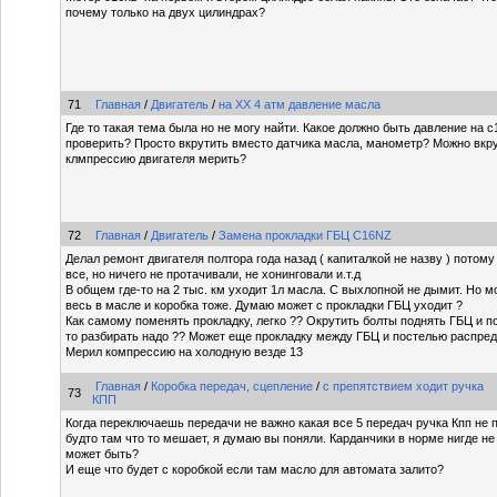
почему только на двух цилиндрах?
71
Главная
/
Двигатель
/
на ХХ 4 атм давление масла
Где то такая тема была но не могу найти. Какое должно быть давление на c
проверить? Просто вкрутить вместо датчика масла, манометр? Можно вкру
клмпрессию двигателя мерить?
72
Главная
/
Двигатель
/
Замена прокладки ГБЦ C16NZ
Делал ремонт двигателя полтора года назад ( капиталкой не назву ) потом
все, но ничего не протачивали, не хонинговали и.т.д
В общем где-то на 2 тыс. км уходит 1л масла. С выхлопной не дымит. Но м
весь в масле и коробка тоже. Думаю может с прокладки ГБЦ уходит ?
Как самому поменять прокладку, легко ?? Окрутить болты поднять ГБЦ и п
то разбирать надо ?? Может еще прокладку между ГБЦ и постелью распре
Мерил компрессию на холодную везде 13
Главная
/
Коробка передач, сцепление
/
с препятствием ходит ручка
73
КПП
Когда переключаешь передачи не важно какая все 5 передач ручка Кпп не п
будто там что то мешает, я думаю вы поняли. Карданчики в норме нигде не
может быть?
И еще что будет с коробкой если там масло для автомата залито?