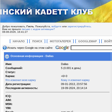
Добро пожаловать,
Гость
. Пожалуйста,
войдите
или
зарегистрируйтесь
.
Вам не пришло
письмо с кодом активации?
08-08-2026, 16:41:27
НАЧАЛО
ПОИСК
ФОТОГАЛЕРЕЯ
GOOGLEMAP
ВОЙ
Искать через Google на этом сайте
Основная информация - Dallas
Имя:
Dallas
Сообщений:
5 (0.001 в день)
Статус:
Карма:
+0/-0
Кто изменил мою карму
Кому я изменил карму
Дата регистрации:
09-01-2013, 23:57:56
Последняя активность:
19-09-2024, 20:14:14
ICQ:
AIM:
MSN:
YIM: