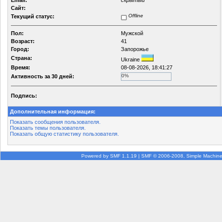
Email:
скрытый
Сайт:
Offline
Текущий статус:
Пол:
Мужской
Возраст:
41
Город:
Запорожье
Страна:
Ukraine
Время:
08-08-2026, 18:41:27
0%
Активность за 30 дней:
Подпись:
Дополнительная информация:
Показать сообщения пользователя.
Показать темы пользователя.
Показать общую статистику пользователя.
Powered by SMF 1.1.19
|
SMF © 2006-2008, Simple Machin