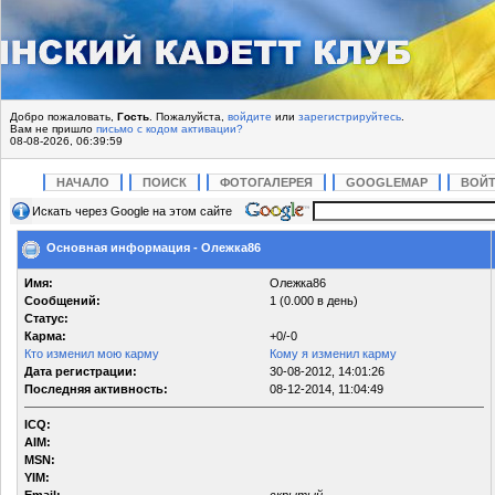
Добро пожаловать,
Гость
. Пожалуйста,
войдите
или
зарегистрируйтесь
.
Вам не пришло
письмо с кодом активации?
08-08-2026, 06:39:59
НАЧАЛО
ПОИСК
ФОТОГАЛЕРЕЯ
GOOGLEMAP
ВОЙ
Искать через Google на этом сайте
Основная информация - Олежка86
Имя:
Олежка86
Сообщений:
1 (0.000 в день)
Статус:
Карма:
+0/-0
Кто изменил мою карму
Кому я изменил карму
Дата регистрации:
30-08-2012, 14:01:26
Последняя активность:
08-12-2014, 11:04:49
ICQ:
AIM:
MSN:
YIM: