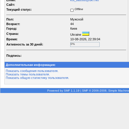
Email:
kol_bassist@ukr.net
Сайт:
Offline
Текущий статус:
Пол:
Мужской
Возраст:
44
Город:
Киев
Страна:
Ukraine
Время:
10-08-2026, 22:39:04
0%
Активность за 30 дней:
Подпись:
Дополнительная информация:
Показать сообщения пользователя.
Показать темы пользователя.
Показать общую статистику пользователя.
Powered by SMF 1.1.19
|
SMF © 2006-2008, Simple Machin