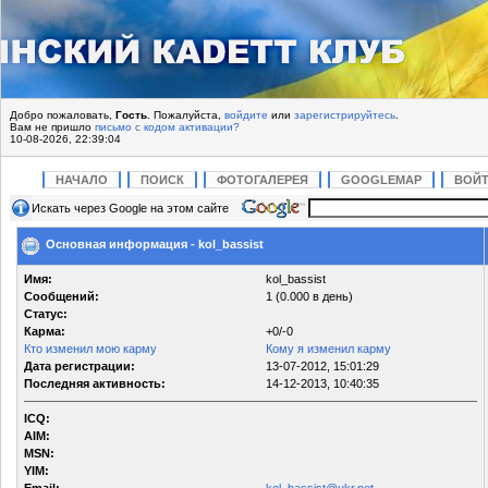
Добро пожаловать,
Гость
. Пожалуйста,
войдите
или
зарегистрируйтесь
.
Вам не пришло
письмо с кодом активации?
10-08-2026, 22:39:04
НАЧАЛО
ПОИСК
ФОТОГАЛЕРЕЯ
GOOGLEMAP
ВОЙ
Искать через Google на этом сайте
Основная информация - kol_bassist
Имя:
kol_bassist
Сообщений:
1 (0.000 в день)
Статус:
Карма:
+0/-0
Кто изменил мою карму
Кому я изменил карму
Дата регистрации:
13-07-2012, 15:01:29
Последняя активность:
14-12-2013, 10:40:35
ICQ:
AIM:
MSN:
YIM: