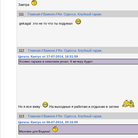
Завтра
111
Главная
/
Важное
/
Re: Одесса. Клубный гараж.
gekagal это не то что ты подумал
112
Главная
/
Важное
/
Re: Одесса. Клубный гараж.
Цитата: Кактус от 17-07-2014, 16:51:59
Хозяин гаража в николаев уехал. К вечеру будет.
Но я все вижу
.На выходные я работаю и отдыхаю в затоке
113
Главная
/
Важное
/
Re: Одесса. Клубный гараж.
Цитата: Кактус от 06-07-2014, 20:16:09
Маховик для Вадика!