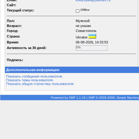
Email:
koka-puka@yandex.ru
Сайт:
Offline
Текущий статус:
Пол:
Мужской
Возраст:
не указан
Город:
Севастополь
Страна:
Ukraine
Время:
06-08-2026, 14:33:53
0%
Активность за 30 дней:
Подпись:
Дополнительная информация:
Показать сообщения пользователя.
Показать темы пользователя.
Показать общую статистику пользователя.
Powered by SMF 1.1.19
|
SMF © 2006-2008, Simple Machin