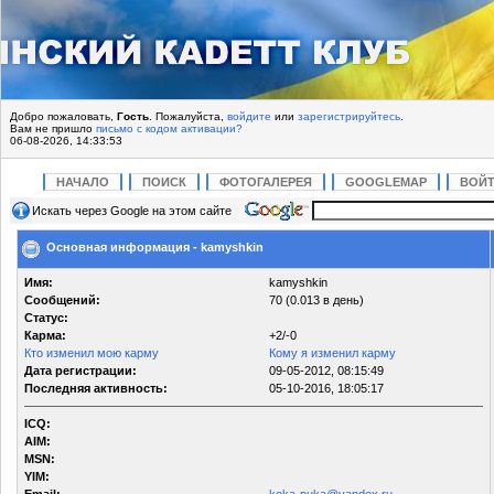
Добро пожаловать,
Гость
. Пожалуйста,
войдите
или
зарегистрируйтесь
.
Вам не пришло
письмо с кодом активации?
06-08-2026, 14:33:53
НАЧАЛО
ПОИСК
ФОТОГАЛЕРЕЯ
GOOGLEMAP
ВОЙ
Искать через Google на этом сайте
Основная информация - kamyshkin
Имя:
kamyshkin
Сообщений:
70 (0.013 в день)
Статус:
Карма:
+2/-0
Кто изменил мою карму
Кому я изменил карму
Дата регистрации:
09-05-2012, 08:15:49
Последняя активность:
05-10-2016, 18:05:17
ICQ:
AIM:
MSN:
YIM: