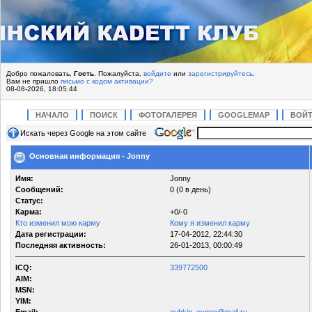
Добро пожаловать,
Гость
. Пожалуйста,
войдите
или
зарегистрируйтесь
.
Вам не пришло
письмо с кодом активации?
08-08-2026, 18:05:44
НАЧАЛО
ПОИСК
ФОТОГАЛЕРЕЯ
GOOGLEMAP
ВОЙ
Искать через Google на этом сайте
Основная информация - Jonny
Имя:
Jonny
Сообщений:
0 (0 в день)
Статус:
Карма:
+0/-0
Кто изменил мою карму
Кому я изменил карму
Дата регистрации:
17-04-2012, 22:44:30
Последняя активность:
26-01-2013, 00:00:49
ICQ:
339772500
AIM:
MSN:
YIM: