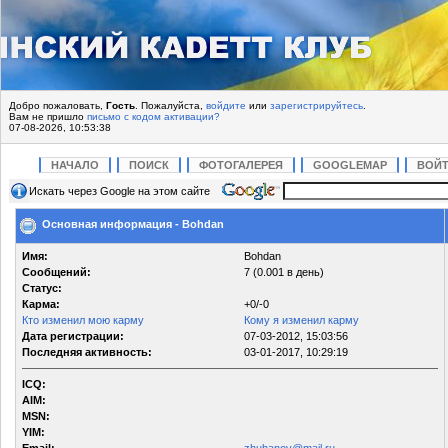
Добро пожаловать,
Гость
. Пожалуйста,
войдите
или
зарегистрируйтесь
.
Вам не пришло
письмо с кодом активации?
07-08-2026, 10:53:38
НАЧАЛО
ПОИСК
ФОТОГАЛЕРЕЯ
GOOGLEMAP
ВОЙ
Искать через Google на этом сайте
Основная информация - Bohdan
Имя:
Bohdan
Сообщений:
7 (0.001 в день)
Статус:
Карма:
+0/-0
Кто изменил мою карму
Кому я изменил карму
Дата регистрации:
07-03-2012, 15:03:56
Последняя активность:
03-01-2017, 10:29:19
ICQ:
AIM:
MSN:
YIM: