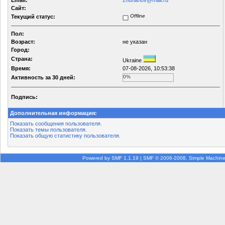
Email:
zhuhanov@mail.ru
Сайт:
Offline
Текущий статус:
Пол:
Возраст:
не указан
Город:
Страна:
Ukraine
Время:
07-08-2026, 10:53:38
0%
Активность за 30 дней:
Подпись:
Дополнительная информация:
Показать сообщения пользователя.
Показать темы пользователя.
Показать общую статистику пользователя.
Powered by SMF 1.1.19
|
SMF © 2006-2008, Simple Machin