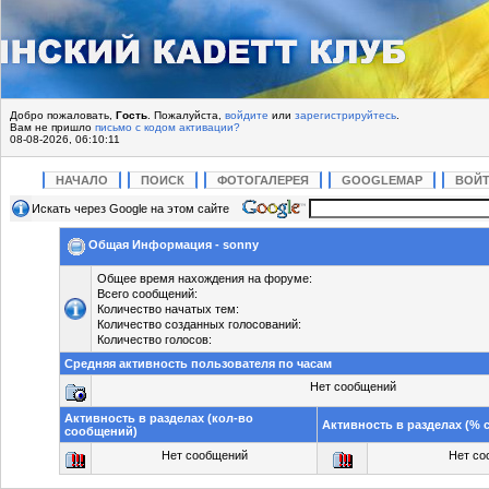
Добро пожаловать,
Гость
. Пожалуйста,
войдите
или
зарегистрируйтесь
.
Вам не пришло
письмо с кодом активации?
08-08-2026, 06:10:11
НАЧАЛО
ПОИСК
ФОТОГАЛЕРЕЯ
GOOGLEMAP
ВОЙ
Искать через Google на этом сайте
Общая Информация - sonny
Общее время нахождения на форуме:
Всего сообщений:
Количество начатых тем:
Количество созданных голосований:
Количество голосов:
Средняя активность пользователя по часам
Нет сообщений
Активность в разделах (кол-во
Активность в разделах (%
сообщений)
Нет сообщений
Нет со