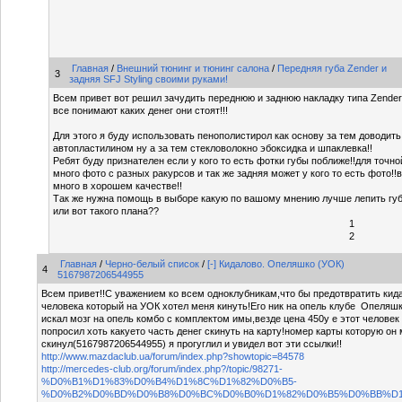
Главная
/
Внешний тюнинг и тюнинг салона
/
Передняя губа Zender и
3
задняя SFJ Styling своими руками!
Всем привет вот решил зачудить переднюю и заднюю накладку типа Zender и
все понимают каких денег они стоят!!!
Для этого я буду использовать пенополистирол как основу за тем доводить
автопластилином ну а за тем стекловолокно эбоксидка и шпаклевка!!
Ребят буду признателен если у кого то есть фотки губы поближе!!для точн
много фото с разных ракурсов и так же задняя может у кого то есть фото!!в
много в хорошем качестве!!
Так же нужна помощь в выборе какую по вашому мнению лучше лепить гу
или вот такого плана??
1
2
Главная
/
Черно-белый список
/
[-] Кидалово. Опеляшко (УОК)
4
5167987206544955
Всем привет!!С уважением ко всем одноклубникам,что бы предотвратить кид
человека который на УОК хотел меня кинуть!Его ник на опель клубе Опеляшк
искал мозг на опель комбо с комплектом имы,везде цена 450у е этот человек 
попросил хоть какуето часть денег скинуть на карту!номер карты которую он
скинул(5167987206544955) я прогуглил и увидел вот эти ссылки!!
http://www.mazdaclub.ua/forum/index.php?showtopic=84578
http://mercedes-club.org/forum/index.php?/topic/98271-
%D0%B1%D1%83%D0%B4%D1%8C%D1%82%D0%B5-
%D0%B2%D0%BD%D0%B8%D0%BC%D0%B0%D1%82%D0%B5%D0%BB%D1