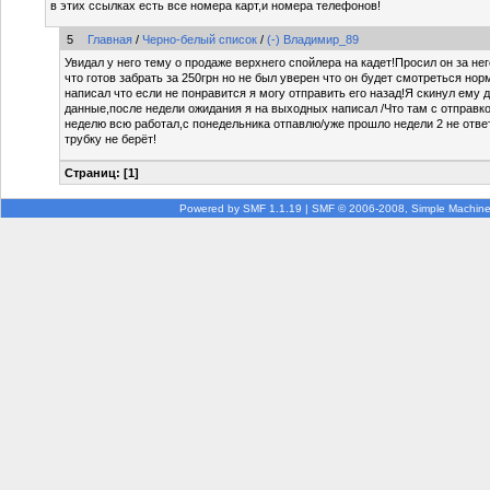
в этих ссылках есть все номера карт,и номера телефонов!
5
Главная
/
Черно-белый список
/
(-) Владимир_89
Увидал у него тему о продаже верхнего спойлера на кадет!Просил он за нег
что готов забрать за 250грн но не был уверен что он будет смотреться н
написал что если не понравится я могу отправить его назад!Я скинул ему 
данные,после недели ожидания я на выходных написал /Что там с отправко
неделю всю работал,с понедельника отпавлю/уже прошло недели 2 не ответ
трубку не берёт!
Страниц: [
1
]
Powered by SMF 1.1.19
|
SMF © 2006-2008, Simple Machin