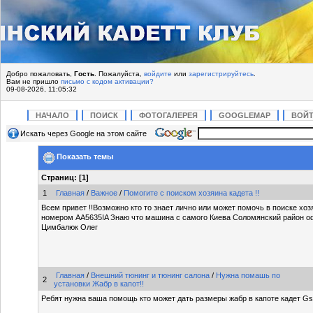
Добро пожаловать,
Гость
. Пожалуйста,
войдите
или
зарегистрируйтесь
.
Вам не пришло
письмо с кодом активации?
09-08-2026, 11:05:32
НАЧАЛО
ПОИСК
ФОТОГАЛЕРЕЯ
GOOGLEMAP
ВОЙ
Искать через Google на этом сайте
Показать темы
Страниц: [
1
]
1
Главная
/
Важное
/
Помогите с поиском хозяина кадета !!
Всем привет !!Возможно кто то знает лично или может помочь в поиске хоз
номером АА5635IA Знаю что машина с самого Киева Соломянский район 
Цимбалюк Олег
Главная
/
Внешний тюнинг и тюнинг салона
/
Нужна помашь по
2
установки Жабр в капот!!
Ребят нужна ваша помощь кто может дать размеры жабр в капоте кадет Gs