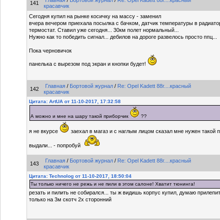
Главная
/
Бортовой журнал
/
Re: Opel Kadett 88г....красный
141
красавчик
Сегодня купил на рынке косичку на массу - заменил
вчера вечером приехала посылка с бачком, датчик температуры в радиато
термостат. Ставил уже сегодня... 30км полет нормальный...
Нужно как то победить сигнал... дебилов на дороге развелось просто ппц...
Пока черновичок
панелька с вырезом под экран и кнопки будет!
Главная
/
Бортовой журнал
/
Re: Opel Kadett 88г....красный
142
красавчик
Цитата: ArtUA от 11-10-2017, 17:32:58
А можно и мне на шару такой приборчик
??
я не вкурсе
заехал в магаз и с наглым лицом сказал мне нужен такой п
выдали... - попробуй
Главная
/
Бортовой журнал
/
Re: Opel Kadett 88г....красный
143
красавчик
Цитата: Technolog от 11-10-2017, 18:50:04
Ты только ничего не режь и не пили в этом салоне! Хватит тюнинга!
резать и пилить не собирался... ты ж видишь корпус купил, думаю прилепит
только на 3м скотч 2х сторонний