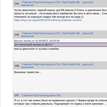
Главная
/
Бортовой журнал
/
Re: Opel Kadett 88г....красный
144
красавчик
Чуток прикупился, черный корпус для БК версии 4 Олега, в ураганчике был
малость не влазит... На втором фото приборчик без него в авто никак... Сп
(maxtown) за хорошую скидку! Как всегда все на шару ))
https://erg.com.ua/p210914219-tsifrovoj-multimetr-uni.html
Главная
/
Бортовой журнал
/
Re: Opel Kadett 88г....красный
145
красавчик
Цитата: karma от 11-10-2017, 12:23:34
это минусовый провод на фото?
масса двигателя от кузова к коробке
Главная
/
Бортовой журнал
/
Re: Opel Kadett 88г....красный
146
красавчик
Виновник торжества ...
147
Главная
/
Бортовой журнал
/
Re:
Я хз, а что там можно было не правильно сделать ? Фирма вроде не плоха
которые там ставили довольны. Подозреваю что карма у меня хреновая ....