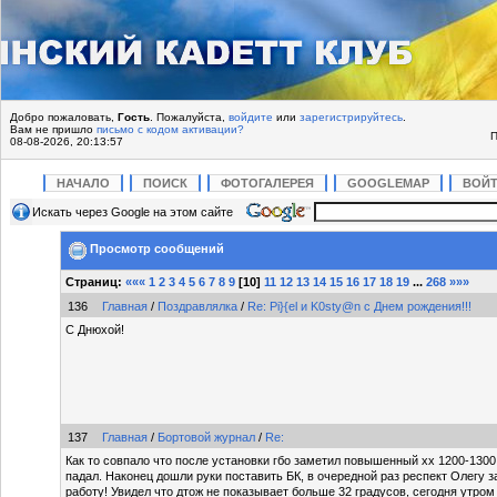
Добро пожаловать,
Гость
. Пожалуйста,
войдите
или
зарегистрируйтесь
.
Вам не пришло
письмо с кодом активации?
П
08-08-2026, 20:13:57
НАЧАЛО
ПОИСК
ФОТОГАЛЕРЕЯ
GOOGLEMAP
ВОЙ
Искать через Google на этом сайте
Просмотр сообщений
Страниц:
«««
1
2
3
4
5
6
7
8
9
[
10
]
11
12
13
14
15
16
17
18
19
...
268
»»»
136
Главная
/
Поздравлялка
/
Re: Pi}{el и K0sty@n с Днем рождения!!!
С Днюхой!
137
Главная
/
Бортовой журнал
/
Re:
Как то совпало что после установки гбо заметил повышенный хх 1200-1300
падал. Наконец дошли руки поставить БК, в очередной раз респект Олегу 
работу! Увидел что дтож не показывает больше 32 градусов, сегодня утром