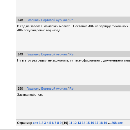
148
Главная
/
Бортовой журнал
/
Re:
В сад не завелся, лампочки молчат... Поставил АКБ на зарядку, тихонько х..
АКБ покупал ровно год назад
149
Главная
/
Бортовой журнал
/
Re:
Ну в этот раз решил не экономить, тут все официально с документами тип
150
Главная
/
Бортовой журнал
/
Re:
Завтра пофоткаю
Страниц:
«««
1
2
3
4
5
6
7
8
9
[
10
]
11
12
13
14
15
16
17
18
19
...
268
»»»