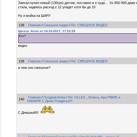
Заехал купил новый (130грн) датчик, поставил и о чудо... Хх 850-900 даже
стала, надеюсь расход с 12 упадет хотя бы до 10
Ну и мойка на ШАРУ
138
Главная
/
Смешное видео
/
Re: СМЕШНОЕ ВИДЕО
Цитата: Arrox от 14-10-2017, 17:22:28
Кто?
видео
139
Главная
/
Смешное видео
/
Re: СМЕШНОЕ ВИДЕО
а чем оно смешное?
Главная
/
Поздравлялка
/
Re: OLLEG , Илюха, юра РІВНЕ и
140
DIMARIK С Днем Рожденья!!!
С Днюшкой!!!