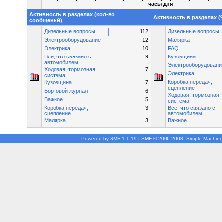
часы дня
Активность в разделах (кол-во
Активность в разделах 
сообщений)
Дизельные вопросы
112
Дизельные вопросы
Электрооборудование
12
Малярка
Электрика
10
FAQ
Всё, что связано с
9
Кузовщина
автомобилем
Электрооборудовани
Ходовая, тормозная
7
Электрика
система
Коробка передач,
Кузовщина
7
сцепление
Бортовой журнал
6
Ходовая, тормозная
Важное
5
система
Коробка передач,
3
Всё, что связано с
сцепление
автомобилем
Малярка
3
Важное
Powered by SMF 1.1.19
|
SMF © 2006-2008, Simple Machin