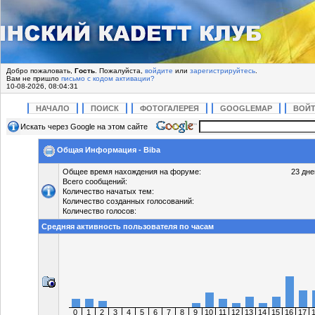
Добро пожаловать,
Гость
. Пожалуйста,
войдите
или
зарегистрируйтесь
.
Вам не пришло
письмо с кодом активации?
10-08-2026, 08:04:31
НАЧАЛО
ПОИСК
ФОТОГАЛЕРЕЯ
GOOGLEMAP
ВОЙ
Искать через Google на этом сайте
Общая Информация - Biba
Общее время нахождения на форуме:
23 дне
Всего сообщений:
Количество начатых тем:
Количество созданных голосований:
Количество голосов:
Средняя активность пользователя по часам
0
1
2
3
4
5
6
7
8
9
10
11
12
13
14
15
16
17