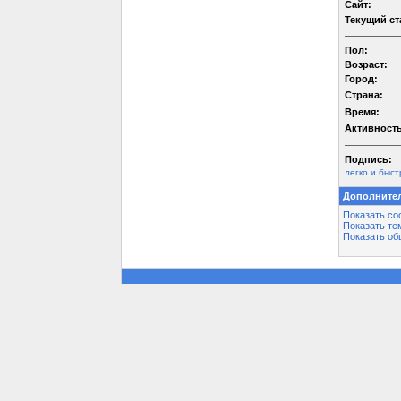
Сайт:
Текущий ст
Пол:
Возраст:
Город:
Страна:
Время:
Активность
Подпись:
легко и быст
Дополните
Показать со
Показать те
Показать об