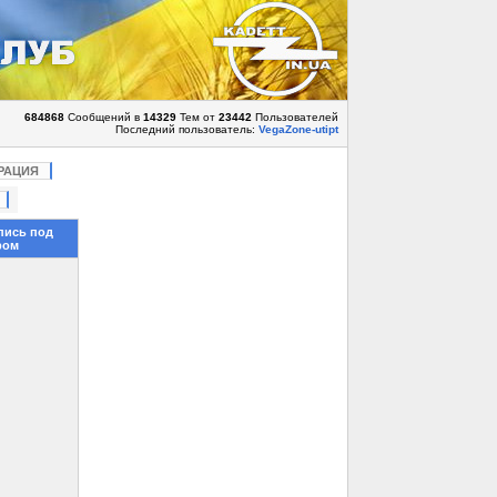
684868
Сообщений в
14329
Тем от
23442
Пользователей
Последний пользователь:
VegaZone-utipt
РАЦИЯ
пись под
ром