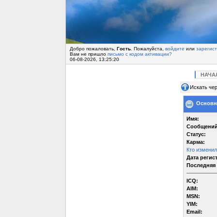
Добро пожаловать,
Гость
. Пожалуйста,
войдите
или
зарегис
Вам не пришло
письмо с кодом активации?
06-08-2026, 13:25:20
НАЧА
Искать чер
Основна
Имя:
Сообщений
Статус:
Карма:
Кто измени
Дата регис
Последняя 
ICQ:
AIM:
MSN:
YIM:
Email: