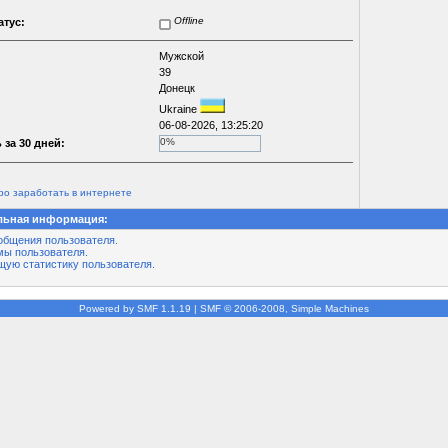
Offline
атус:
Мужской
39
Донецк
Ukraine
06-08-2026, 13:25:20
0%
 за 30 дней:
ро заработать в интернете
льная информация:
общения пользователя.
мы пользователя.
щую статистику пользователя.
Powered by SMF 1.1.19
|
SMF © 2006-2008, Simple Machines