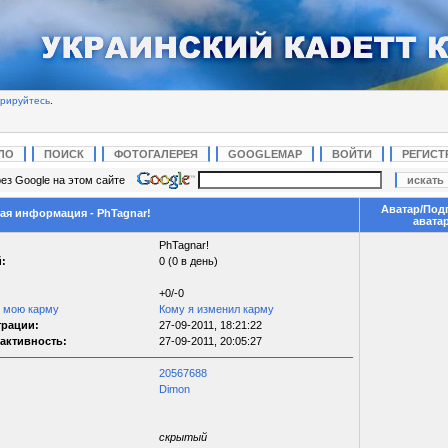
трируйтесь
.
ЛО
ПОИСК
ФОТОГАЛЕРЕЯ
GOOGLEMAP
ВОЙТИ
РЕГИСТ
ез Google на этом сайте
Аватар/Под
я информация - PhTagnar!
авата
PhTagnar!
:
0 (0 в день)
+0/-0
л мою карму
Кому я изменил карму
трации:
27-09-2011, 18:21:22
активность:
27-09-2011, 20:05:27
20567688
Dimon
скрытый