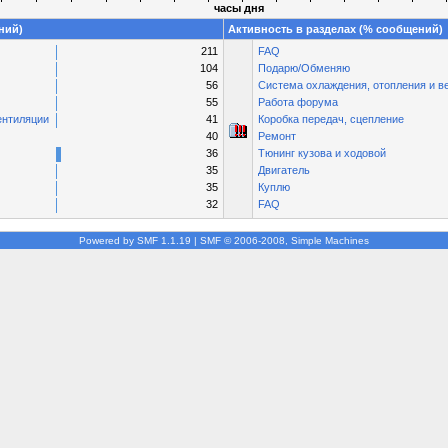
часы дня
ний)
Активность в разделах (% сообщений)
211
FAQ
104
Подарю/Обменяю
56
Система охлаждения, отопления и в
55
Работа форума
ентиляции
41
Коробка передач, сцепление
40
Ремонт
36
Тюнинг кузова и ходовой
35
Двигатель
35
Куплю
32
FAQ
Powered by SMF 1.1.19
|
SMF © 2006-2008, Simple Machines