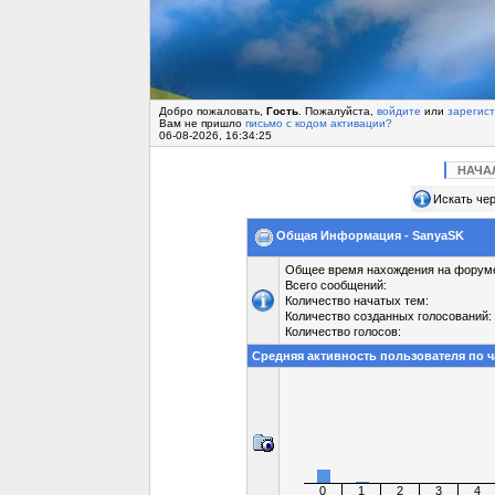
Добро пожаловать,
Гость
. Пожалуйста,
войдите
или
зарегис
Вам не пришло
письмо с кодом активации?
06-08-2026, 16:34:25
НАЧА
Искать чер
Общая Информация - SanyaSK
Общее время нахождения на форум
Всего сообщений:
Количество начатых тем:
Количество созданных голосований:
Количество голосов:
Средняя активность пользователя по 
0
1
2
3
4