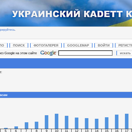
трируйтесь
.
ЛО
ПОИСК
ФОТОГАЛЕРЕЯ
GOOGLEMAP
ВОЙТИ
РЕГИСТ
ез Google на этом сайте
е:
часам
5
6
7
8
9
10
11
12
13
14
15
16
17