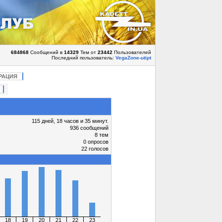
684868
Сообщений в
14329
Тем от
23442
Пользователей
Последний пользователь:
VegaZone-utipt
РАЦИЯ
115 дней, 18 часов и 35 минут.
936 сообщений
8 тем
0 опросов
22 голосов
18
19
20
21
22
23