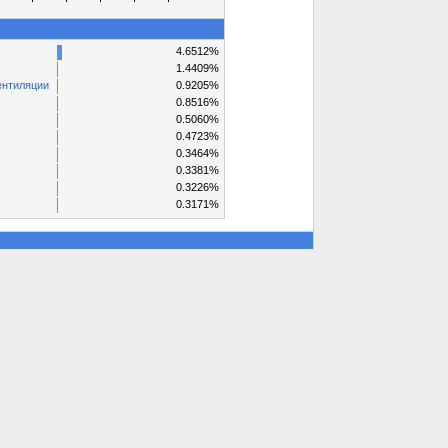
4.6512%
1.4409%
ентиляции
0.9205%
0.8516%
0.5060%
0.4723%
0.3464%
0.3381%
0.3226%
0.3171%