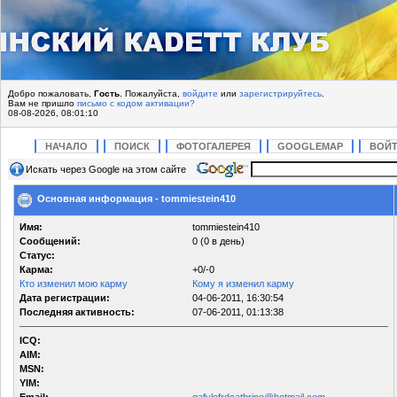
Добро пожаловать,
Гость
. Пожалуйста,
войдите
или
зарегистрируйтесь
.
Вам не пришло
письмо с кодом активации?
08-08-2026, 08:01:10
НАЧАЛО
ПОИСК
ФОТОГАЛЕРЕЯ
GOOGLEMAP
ВОЙ
Искать через Google на этом сайте
Основная информация - tommiestein410
Имя:
tommiestein410
Сообщений:
0 (0 в день)
Статус:
Карма:
+0/-0
Кто изменил мою карму
Кому я изменил карму
Дата регистрации:
04-06-2011, 16:30:54
Последняя активность:
07-06-2011, 01:13:38
ICQ:
AIM:
MSN:
YIM: