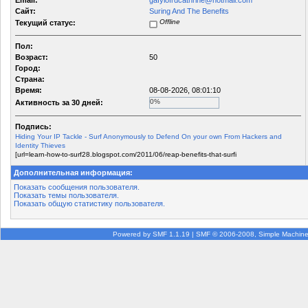
Email:
gafylofrdcathrine@hotmail.com
Сайт:
Suring And The Benefits
Offline
Текущий статус:
Пол:
Возраст:
50
Город:
Страна:
Время:
08-08-2026, 08:01:10
0%
Активность за 30 дней:
Подпись:
Hiding Your IP Tackle - Surf Anonymously to Defend On your own From Hackers and
Identity Thieves
[url=learn-how-to-surf28.blogspot.com/2011/06/reap-benefits-that-surfi
Дополнительная информация:
Показать сообщения пользователя.
Показать темы пользователя.
Показать общую статистику пользователя.
Powered by SMF 1.1.19
|
SMF © 2006-2008, Simple Machin