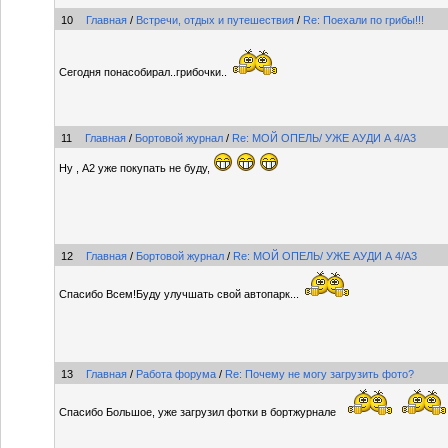
10
Главная
/
Встречи, отдых и путешествия
/
Re: Поехали по грибы!!!
Сегодня понасобирал..грибочки..
11
Главная
/
Бортовой журнал
/
Re: МОЙ ОПЕЛЬ/ УЖЕ АУДИ А 4/А3
Ну , А2 уже покупать не буду,
12
Главная
/
Бортовой журнал
/
Re: МОЙ ОПЕЛЬ/ УЖЕ АУДИ А 4/А3
Спасибо Всем!Буду улучшать свой автопарк...
13
Главная
/
Работа форума
/
Re: Почему не могу загрузить фото?
Спасибо Большое, уже загрузил фотки в бортжурнале