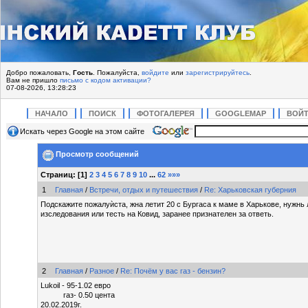
Добро пожаловать,
Гость
. Пожалуйста,
войдите
или
зарегистрируйтесь
.
Вам не пришло
письмо с кодом активации?
07-08-2026, 13:28:23
НАЧАЛО
ПОИСК
ФОТОГАЛЕРЕЯ
GOOGLEMAP
ВОЙ
Искать через Google на этом сайте
Просмотр сообщений
Страниц: [
1
]
2
3
4
5
6
7
8
9
10
...
62
»»»
1
Главная
/
Встречи, отдых и путешествия
/
Re: Харьковская губерния
Подскажите пожалуѝста, жна летит 20 с Бургаса к маме в Харькове, нужнь 
изследования или тесть на Ковид, заранее признателен за ответь.
2
Главная
/
Разное
/
Re: Почём у вас газ - бензин?
Lukoil - 95-1.02 евро
газ- 0.50 цента
20.02.2019г.