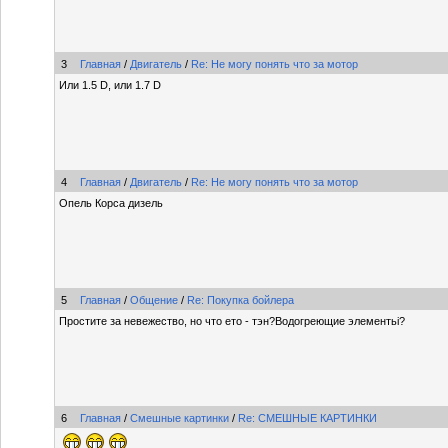
3
Главная
/
Двигатель
/
Re: Не могу понять что за мотор
Или 1.5 D, или 1.7 D
4
Главная
/
Двигатель
/
Re: Не могу понять что за мотор
Опель Корса дизель
5
Главная
/
Общение
/
Re: Покупка бойлера
Простите за невежество, но что ето - тэн?Водогреющие элементьi?
6
Главная
/
Смешные картинки
/
Re: СМЕШНЫЕ КАРТИНКИ