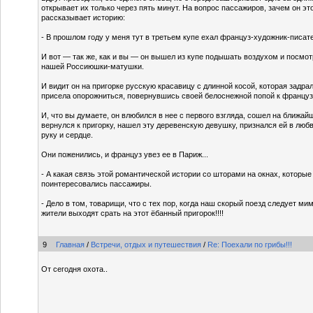
открывает их только через пять минут. На вопрос пассажиров, зачем он эт
рассказывает историю:
- В прошлом году у меня тут в третьем купе ехал француз-художник-писат
И вот — так же, как и вы — он вышел из купе подышать воздухом и посмот
нашей Россиюшки-матушки.
И видит он на пригорке русскую красавицу с длинной косой, которая задрал
присела опорожниться, повернувшись своей белоснежной попой к француз
И, что вы думаете, он влюбился в нее с первого взгляда, сошел на ближай
вернулся к пригорку, нашел эту деревенскую девушку, признался ей в люб
руку и сердце.
Они поженились, и француз увез ее в Париж...
- А какая связь этой романтической истории со шторами на окнах, которы
поинтересовались пассажиры.
- Дело в том, товарищи, что с тех пор, когда наш скорый поезд следует ми
жители выходят срать на этот ёбанный пригорок!!!!
9
Главная
/
Встречи, отдых и путешествия
/
Re: Поехали по грибы!!!
От сегодня охота..