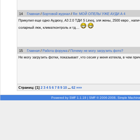
14
Главная
/
Бортовой журнал
/
Re: МОЙ ОПЕЛЬ/ УЖЕ АУДИ А 4
Прикупил еще одно Аудюху, А3 2.0 ТДИ S Lineq, зля жены, 2500 евро , напи
соларный люк, климатконтроль и тд....
15
Главная
/
Работа форума
/
Почему не могу загрузить фото?
Не могу загрузить фотки, показывает ,что сесия у меня изтекла, в чем при
Страниц: [
1
]
2
3
4
5
6
7
8
9
10
...
62
»»»
Powered by SMF 1.1.19
|
SMF © 2006-2008, Simple Machin