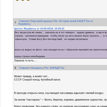
Главная
/
Бортовой журнал
/
Re: История моей KADETTки от
7
Raspberry
Цитата: Raspberry от 16-09-2018, 16:39:41
без эксцессов же никак... заехала не в тот поворот. задом сдавала, а как и 
стране, наложили камушков, чтобы легко на него можно было наехать.... и с
спрыгнула. Слава Богу без последствий, но нервы потрепало
жаль не видно по фото- люк находится на т образном перекрёстке практичес
наша страна непобедима
Зеркала то есть.....
8
Главная
/
Анекдоты
/
Re: АНЕКДОТЫ
Может правда, а может нет...
CCCР. Скорый поезд. Купейный вагон.
В проходе открыты окна, скучающие пассажиры вдыхают свежий воздух.
За окном "пастораль" — Волга, березки, коровки, деревянное зодчество, луг
Вдруг проводник, без единого слова, по очереди зашторивает одно за одним