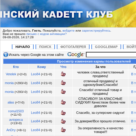
Добро пожаловать,
Гость
. Пожалуйста,
войдите
или
зарегистрируйтесь
.
Вам не пришло
письмо с кодом активации?
09-08-2026, 14:17:28
НАЧАЛО
ПОИСК
ФОТОГАЛЕРЕЯ
GOOGLEMAP
ВОЙ
Искать через Google на этом сайте
Просмотр изменения кармы пользователей
Кто
Кому
Что
За что
Г
человек слова,ответственный
Vetelek
Leo84
В 
(+2/-0)
(+21/-0)
продавец!
отличный продавец! и
monia
Leo84
В 
(+293/-0)
(+21/-0)
одноклубник!Спасибо!
Спасибо! отличный товар и
monia
Leo84
В 
(+293/-0)
(+21/-0)
продавец!
СПАСИБО!!! ЗА КЛАССНЫЕ
alias
Leo84
СИДУХИ!! Качеством более чем
В 
(+7/-0)
(+21/-0)
доволен
romul1503
Leo84
Спасибо, за суперские сидухи!
В 
(+21/-0)
(+11/-0)
avtopeca
Leo84
За доверие!Все прошло отлично.
В 
(+21/-0)
(+13/-0)
За оперативность и качество
AnDry
Leo84
В 
(+8/-1)
(+21/-0)
товара!!!