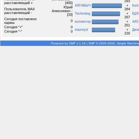
293
расставляющий +
[405]
ХАТАБЫЧ
+
fuck
Юрий
Пользователь MAX
284
Алексеевич -
расставляющий -
Technolog
+
Ej25
[33]
267
Сегодня поставлено
0
коллектор
+
ХАТ
кармы
251
Сегодня "+"
0
maxmyd
+
Диз
Сегодня "-"
0
220
Powered by SMF 1.1.19
|
SMF © 2006-2008, Simple Machin