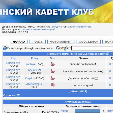
Добро пожаловать,
Гость
. Пожалуйста,
войдите
или
зарегистрируйтесь
.
Вам не пришло
письмо с кодом активации?
09-08-2026, 10:16:53
НАЧАЛО
ПОИСК
ФОТОГАЛЕРЕЯ
GOOGLEMAP
ВОЙ
Искать через Google на этом сайте
Просмотр изменения кармы пользователей
Кто
Кому
Что
За что
Г
Ruslan evo
saahka
спасибо за Коробас!!!
В 
(+3/-0)
(+10/-2)
Ruslan evo
ХАТАБЫЧ
Спасибо, и вам тогоже желаю:)
В 
(+10/-2)
(+284/-15)
Ruslan evo
Karpik
Дядько спасибо тебе)))
В 
(+125/-0)
(+10/-2)
Ruslan evo
Alfenshk@uc
за то что тупой
В 
(+10/-2)
(+8/-1)
(Значений: 4)
Страниц:
[
1
]
Статистика кармы
Общая статистика
5 самых положительных
monia
+
miliv
Пользователь MAX
Denis16553 +