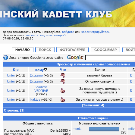
Добро пожаловать,
Гость
. Пожалуйста,
войдите
или
зарегистрируйтесь
.
Вам не пришло
письмо с кодом активации?
07-08-2026, 22:08:36
НАЧАЛО
ПОИСК
ФОТОГАЛЕРЕЯ
GOOGLEMAP
ВОЙ
Искать через Google на этом сайте
Просмотр изменения кармы пользователей
Кто
Что
За что
Г
Кому
Unter
Extazmo
галимый барыга
В 
(+6/-2)
(+0/-3)
Unter
Extazmo
От оленя слышу :)
В 
(+6/-2)
(+0/-3)
Vladimir
За оперативную помощь с
Unter
В 
(+6/-2)
V6DRIVE
починкой глушителя :)
(+29/-1)
Unter
kaktys
За сигнал и помощь с рулем :)
В 
(+6/-2)
(+55/-0)
(Значений: 4)
Страниц:
[
1
]
Статистика кармы
Общая статистика
5 самых положительных
monia
+
miliv
Пользователь MAX
Denis16553 +
293
расставляющий +
[405]