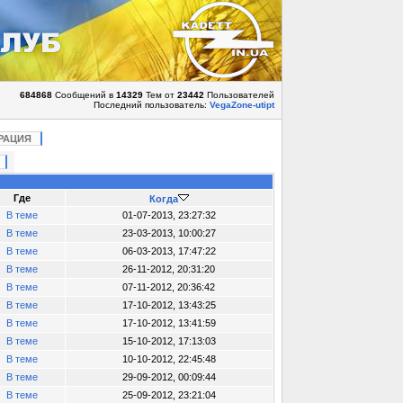
684868
Сообщений в
14329
Тем от
23442
Пользователей
Последний пользователь:
VegaZone-utipt
РАЦИЯ
Где
Когда
В теме
01-07-2013, 23:27:32
В теме
23-03-2013, 10:00:27
В теме
06-03-2013, 17:47:22
В теме
26-11-2012, 20:31:20
В теме
07-11-2012, 20:36:42
В теме
17-10-2012, 13:43:25
В теме
17-10-2012, 13:41:59
В теме
15-10-2012, 17:13:03
В теме
10-10-2012, 22:45:48
В теме
29-09-2012, 00:09:44
В теме
25-09-2012, 23:21:04