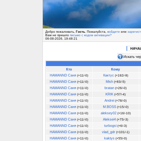
Добро пожаловать,
Гость
. Пожалуйста,
войдите
или
зарегис
Вам не пришло
письмо с кодом активации?
06-08-2026, 19:48:21
НАЧА
Искать чер
Кто
Кому
HAMANND Саня
Кактус
(+11/-0)
(+192/-9)
HAMANND Саня
Mish
(+11/-0)
(+83/-5)
HAMANND Саня
bratan
(+11/-0)
(+26/-0)
HAMANND Саня
KRIK
(+11/-0)
(+57/-4)
HAMANND Саня
Andrеi
(+11/-0)
(+78/-0)
HAMANND Саня
M.BOSS
(+11/-0)
(+15/-0)
HAMANND Саня
aleksey02
(+11/-0)
(+16/-10)
HAMANND Саня
Aleksei4
(+11/-0)
(+75/-3)
HAMANND Саня
turbogsi
(+11/-0)
(+6/-3)
HAMANND Саня
vlad_gdr
(+11/-0)
(+101/-1)
HAMANND Саня
kaktys
(+11/-0)
(+55/-0)