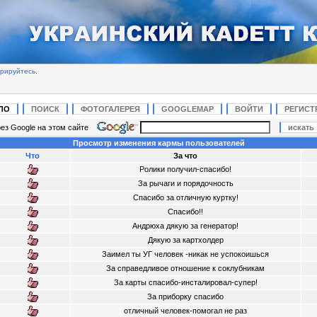
трируйтесь
.
ЛО
ПОИСК
ФОТОГАЛЕРЕЯ
GOOGLEMAP
ВОЙТИ
РЕГИСТ
ез Google на этом сайте
Просмотр изменения кармы пользователей
Что
За что
Ролики получил-спасибо!
За рычаги и порядочность
Спасибо за отличную куртку!
Спасибо!!
Андрюха дякую за генератор!
Дякую за картхолдер
Заимел ты УГ человек -никак не успокоишься
За справедливое отношение к соклубникам
За карты спасибо-инсталировал-супер!
За приборку спасибо
отличный человек-помогал не раз