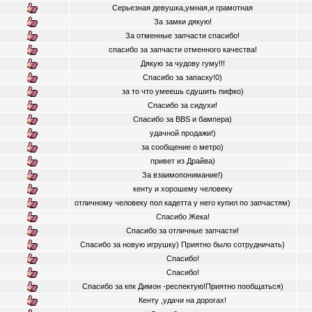
Серьезная девушка,умная,и грамотная
За замки дякую!
За отменные запчасти спасибо!
спасибо за запчасти отменного качества!
Дякую за чудову гуму!!!
Спасибо за запаску!0)
за то что умеешь сдушить пифко)
Спасибо за сидухи!
Спасибо за BBS и бампера)
удачной продажи!)
за сообщение о метро)
привет из Драйва)
За взаимопонимание!)
кенту и хорошему человеку
отличному человеку пол кадетта у него купил по запчастям)
Спасибо Жека!
Спасибо за отличные запчасти!
Спасибо за новую игрушку) Приятно было сотрудничать)
Спасибо!
Спасибо!
Спасибо за кпк Димон -респектую!Приятно пообщаться)
Кенту ,удачи на дорогах!