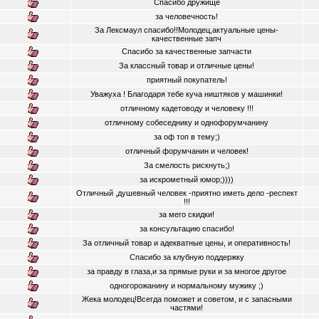
Спасибо дружище
за человечность!
За Лексмаул спасибо!!Молодец,актуальные цены-
качественные запч
Спасибо за качественные запчасти
За классный товар и отличные цены!
приятный покупатель!
Уважуха ! Благодаря тебе куча ништяков у машинки!
отличному кадетоводу и человеку !!!
отличному собеседнику и однофорумчанину
за оф топ в тему;)
отличный форумчанин и человек!
За смелость рискнуть;)
за искрометный юмор;))))
Отличный ,душевный человек -приятно иметь дело -респект
!!!
за мего скидки!
за консультацию спасибо!
За отличный товар и адекватные цены, и оперативность!
Спасибо за клубную поддержку
за правду в глаза,и за прямые руки и за многое другое
одногорожанину и нормальному мужику ;)
Жека молодец!Всегда поможет и советом, и с запасными
частями!