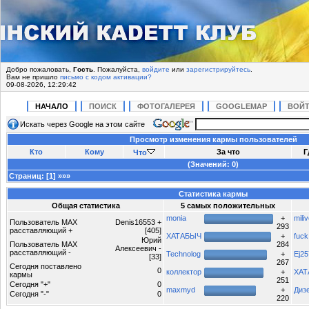
Добро пожаловать,
Гость
. Пожалуйста,
войдите
или
зарегистрируйтесь
.
Вам не пришло
письмо с кодом активации?
09-08-2026, 12:29:42
НАЧАЛО
ПОИСК
ФОТОГАЛЕРЕЯ
GOOGLEMAP
ВОЙ
Искать через Google на этом сайте
Просмотр изменения кармы пользователей
Кто
Кому
За что
Г
Что
(Значений: 0)
Страниц:
[
1
]
»»»
Статистика кармы
Общая статистика
5 самых положительных
monia
+
miliv
Пользователь MAX
Denis16553 +
293
расставляющий +
[405]
ХАТАБЫЧ
+
fuck
Юрий
Пользователь MAX
284
Алексеевич -
расставляющий -
Technolog
+
Ej25
[33]
267
Сегодня поставлено
0
коллектор
+
ХАТ
кармы
251
Сегодня "+"
0
maxmyd
+
Диз
Сегодня "-"
0
220