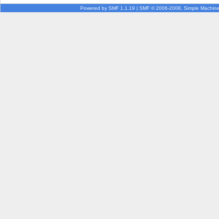
Powered by SMF 1.1.19
|
SMF © 2006-2008, Simple Machin