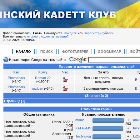
Добро пожаловать,
Гость
. Пожалуйста,
войдите
или
зарегистрируйтесь
.
Вам не пришло
письмо с кодом активации?
08-08-2026, 00:58:44
НАЧАЛО
ПОИСК
ФОТОГАЛЕРЕЯ
GOOGLEMAP
ВОЙ
Искать через Google на этом сайте
Просмотр изменения кармы пользователей
Кто
Кому
Что
За что
Г
Photoshark
Roman 22
Дельные советы, всегда
В 
(+2/-0)
(+190/-2)
подскажет
Photoshark
ruziban
За оперативную помощь
В 
(+5/-0)
(+2/-0)
(Значений: 2)
Страниц:
[
1
]
Статистика кармы
Общая статистика
5 самых положительных
monia
+
miliv
Пользователь MAX
Denis16553 +
293
расставляющий +
[405]
ХАТАБЫЧ
+
fuck
Юрий
Пользователь MAX
284
Алексеевич -
расставляющий -
Technolog
+
Ej25
[33]
267