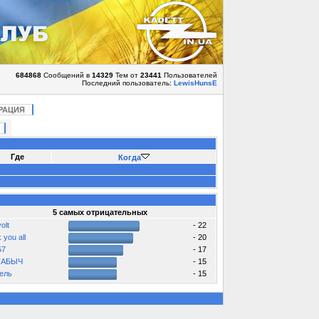
684868
Сообщений в
14329
Тем от
23441
Пользователей
Последний пользователь:
LewisHunsE
РАЦИЯ
Где
Когда
5 самых отрицательных
volt
- 22
 you all
- 20
57
- 17
ТАБЫЧ
- 15
ель
- 15