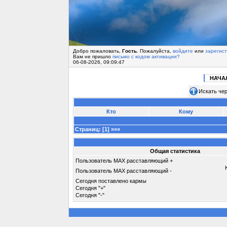
Добро пожаловать,
Гость
. Пожалуйста,
войдите
или
зарегис
Вам не пришло
письмо с кодом активации?
06-08-2026, 09:09:47
НАЧА
Искать чер
Кто
Кому
Страниц:
[
1
]
»»»
Общая статистика
Пользователь MAX расставляющий +
Пользователь MAX расставляющий -
Сегодня поставлено кармы
Сегодня "+"
Сегодня "-"