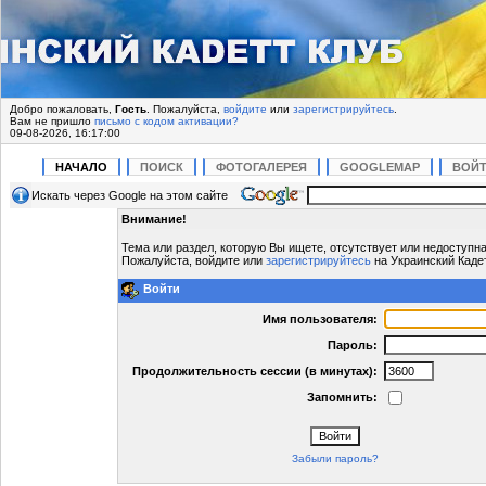
Добро пожаловать,
Гость
. Пожалуйста,
войдите
или
зарегистрируйтесь
.
Вам не пришло
письмо с кодом активации?
09-08-2026, 16:17:00
НАЧАЛО
ПОИСК
ФОТОГАЛЕРЕЯ
GOOGLEMAP
ВОЙ
Искать через Google на этом сайте
Внимание!
Тема или раздел, которую Вы ищете, отсутствует или недоступна
Пожалуйста, войдите или
зарегистрируйтесь
на Украинский Кадет
Войти
Имя пользователя:
Пароль:
Продолжительность сессии (в минутах):
Запомнить:
Забыли пароль?