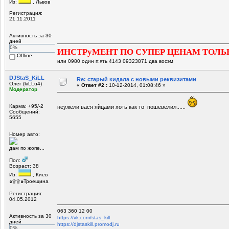
Из:
, Львов
Регистрация:
21.11.2011
Активность за 30
дней
0%
ИНСТРуМЕНТ ПО СУПЕР ЦЕНАМ ТОЛЬ
Offline
или 0980 один п:ять 4143 09323871 два восэм
DJStaS_KiLL
Re: старый кидала с новыми реквизитами
Олег (kiLLu4)
«
Ответ #2 :
10-12-2014, 01:08:46 »
Модератор
Карма: +95/-2
неужели вася яйцами хоть как то пошевелил......
Сообщений:
5655
Номер авто:
дам по жопе...
Пол:
Возраст: 38
Из:
, Киев
๑۩۩๑Троещина
Регистрация:
04.05.2012
063 360 12 00
Активность за 30
https://vk.com/stas_kill
дней
https://djstaskill.promodj.ru
0%