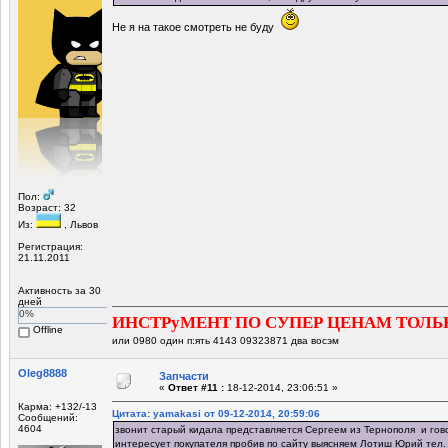
Не я на такое смотреть не буду
Пол:
Возраст: 32
Из:
, Львов
Регистрация:
21.11.2011
Активность за 30
дней
0%
ИНСТРуМЕНТ ПО СУПЕР ЦЕНАМ ТОЛЬ
Offline
или 0980 один п:ять 4143 09323871 два восэм
Oleg8888
Запчасти
«
Ответ #11 :
18-12-2014, 23:06:51 »
Карма: +132/-13
Цитата: yamakasi от 09-12-2014, 20:59:06
Сообщений:
4604
звонит старый кидала представляется Сергеем из Тернополя и говор
интересует покупателя пробив по сайту выясняем Лотиш Юрий тел.