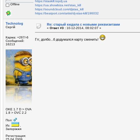
https://staskill.topdj.ua
Offline
https://ua.showbiza.net/stas_kill
https://soundcloud.com/djstas_kill
https://beatport.com/artist/dj-stas-kill/196032
Technolog
Re: старый кидала с новыми реквизитами
Сергій
«
Ответ #3 :
10-12-2014, 08:02:07 »
Карма: +267/-6
Ггг, долбо...б додумался карту сменить!
Сообщений:
16213
ОKE 1.7 D > OVA
1.8 > OVC 2.2
Пол:
Из:
,
Запоріжжя
Регистрация:
25.04.2009