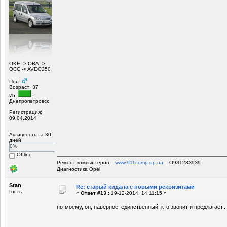
OKЕ -> ОВА ->
OCC -> AVEO250
Пол:
Возраст: 37
Из:
,
Днепропетровск
Регистрация:
09.04.2014
Активность за 30
дней
0%
Offline
Ремонт компьютеров -
www.911comp.dp.ua
- О9З128З9З9
Диагностика Opel
Stan
Re: старый кидала с новыми реквизитами
Гость
«
Ответ #13 :
19-12-2014, 14:11:15 »
по-моему, он, наверное, единственный, кто звонит и предлагает.