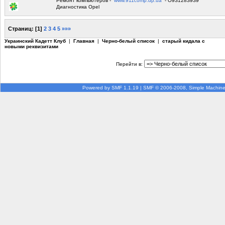
Ремонт компьютеров -
www.911comp.dp.ua
- О9З128З9З9
Диагностика Opel
Страниц:
[
1
]
2
3
4
5
»»»
Украинский Кадетт Клуб
|
Главная
|
Черно-белый список
|
старый кидала с
новыми реквизитами
Перейти в:
Powered by SMF 1.1.19
|
SMF © 2006-2008, Simple Machin