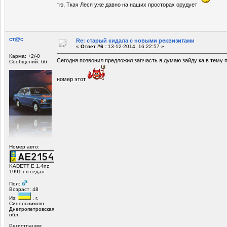
тю, Ткач Леся уже давно на наших просторах орудует
ст@с
Re: старый кидала с новыми реквизитами
«
Ответ #6 :
13-12-2014, 16:22:57 »
Карма: +2/-0
Сегодня позвонил предложил запчасть я думаю зайду ка в тему 
Сообщений: 66
номер этот
Номер авто:
KADETT E 1,4nz
1991 г.в.седан
Пол:
Возраст: 48
Из:
, г.
Синельниково
Днепропетровская
обл.
Регистрация: