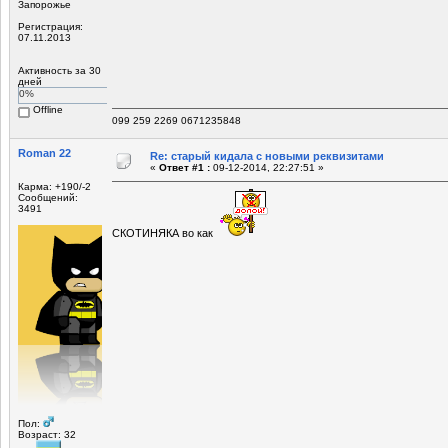
Запорожье
Регистрация:
07.11.2013
Активность за 30
дней
0%
Offline
099 259 2269 0671235848
Roman 22
Re: старый кидала с новыми реквизитами
«
Ответ #1 :
09-12-2014, 22:27:51 »
Карма: +190/-2
Сообщений:
3491
СКОТИНЯКА во как
Пол:
Возраст: 32