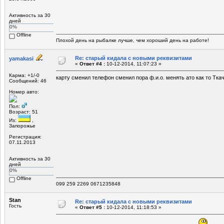
Активность за 30
дней
0%
Offline
Плохой день на рыбалке лучше, чем хороший день на работе!
Re: старый кидала с новыми реквизитами
yamakasi
«
Ответ #4 :
10-12-2014, 11:07:23 »
Карма: +1/-0
карту сменил телефон сменил пора ф.и.о. менять ато как то Тка
Сообщений: 46
Номер авто:
Пол:
Возраст: 51
Из:
,
Запорожье
Регистрация:
07.11.2013
Активность за 30
дней
0%
Offline
099 259 2269 0671235848
Stan
Re: старый кидала с новыми реквизитами
Гость
«
Ответ #5 :
10-12-2014, 11:18:53 »