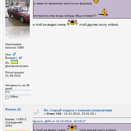
а чувак по прежнему пасется на форумах
интересно ему когда нибудь яйца оторвут!?
и чтоб на видео сняли
,чтоб другим охоту отбило
Opel-kadett-
karavan 1986
Пол:
Возраст: 40
Из:
,
Днепропетровск
Регистрация:
31.08.2011
Активность за 30
дней
0%
Offline
Roman 22
Re: старый кидала с новыми реквизитами
«
Ответ #10 :
14-12-2014, 15:51:33 »
Карма: +190/-2
Цитата: ДОК от 13-12-2014, 18:18:17
Сообщений:
3491
и чтоб на видео сняли
,чтоб другим охоту отбило