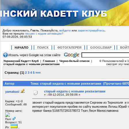
Добро пожаловать,
Гость
. Пожалуйста,
войдите
или
зарегистрируйтесь
.
Вам не пришло
письмо с кодом активации?
07-08-2026, 06:45:53
НАЧАЛО
ПОИСК
ФОТОГАЛЕРЕЯ
GOOGLEMAP
ВОЙ
Искать через Google на этом сайте
Украинский Кадетт Клуб
|
Главная
|
Черно-белый список
|
0 Пользователей и 1
старый кидала с новыми реквизитами
смотрят эту тем
Страниц:
[
1
]
2
3
4
5
»»»
Автор
Тема: старый кидала с новыми реквизитами (Прочитано 6870
старый кидала с новыми реквизитами
yamakasi
«
:
09-12-2014, 20:59:06 »
Карма: +1/-0
звонит старый кидала представляется Сергеем из Тернополя и го
Сообщений: 46
интересует покупателя пробив по сайту выясняем Лотиш Юрий т
приват банка 5168757281578072 Ткач Леся Милославовна
Номер авто:
Пол:
Возраст: 51
Из:
,