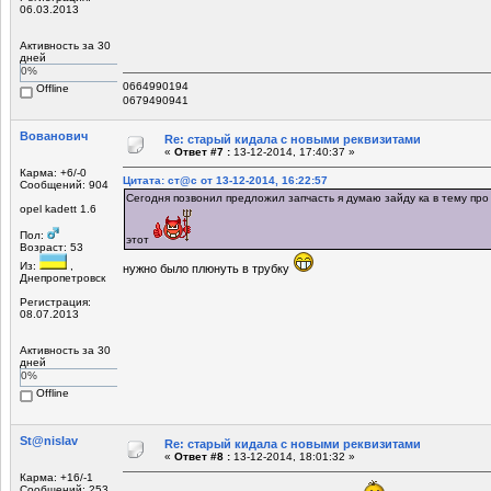
06.03.2013
Активность за 30
дней
0%
0664990194
Offline
0679490941
Вованович
Re: старый кидала с новыми реквизитами
«
Ответ #7 :
13-12-2014, 17:40:37 »
Карма: +6/-0
Цитата: ст@с от 13-12-2014, 16:22:57
Сообщений: 904
Сегодня позвонил предложил запчасть я думаю зайду ка в тему про
opel kadett 1.6
Пол:
этот
Возраст: 53
Из:
,
нужно было плюнуть в трубку
Днепропетровск
Регистрация:
08.07.2013
Активность за 30
дней
0%
Offline
St@nislav
Re: старый кидала с новыми реквизитами
«
Ответ #8 :
13-12-2014, 18:01:32 »
Карма: +16/-1
Сообщений: 253