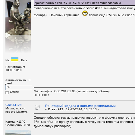
приват банка 5168757281578072 Ткач Леся Милославовна
Совершенно все эти реквизиты с этого #тел. он надиктовал мне 
фонаря). Наивный глупышка
потом еще СМСки мне слал 'Г
Из:
, Київ
Регистрация:
10.03.2010
Активность за 30
дней
0%
Мій телефон: О68 201 81 08 (запчастини до Опеля)
Offline
ПТН ПНХ !
CREATIVE
Re: старый кидала с новыми реквизитами
Миша, можно
«
Ответ #12 :
19-12-2014, 13:52:13 »
просто Махмуд
Сегодня обновил темы, позвонил говорит я с форума олег есть 
Карма: +11/-0
16в. как обычно прошу написать в личку ок ок типо сча напишет. 
Сообщений: 870
думал лапух разводила)