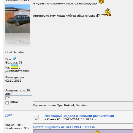
а чувак по прежнему пасется на форумах
интересно ему когда нибудь яйца оторвут!?
Opel Senator
Пол:
Возраст: 38
Из:
,
Днепропетровск
Регистрация:
02.10.2012
Активность за 30
дней
0%
Offline
Б/у запчасти на Opel Rekord, Senator
ДОК
Re: старый кидала с новыми реквизитами
«
Ответ #9 :
13-12-2014, 18:18:17 »
Карма: +8/-0
Цитата: St@nislav от 13-12-2014, 18:01:32
Сообщений: 332