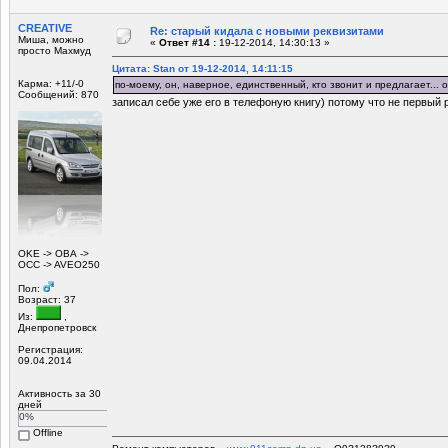
CREATIVE
Re: старый кидала с новыми реквизитами
Миша, можно
«
Ответ #14 :
19-12-2014, 14:30:13 »
просто Махмуд
Цитата: Stan от 19-12-2014, 14:11:15
Карма: +11/-0
по-моему, он, наверное, единственный, кто звонит и предлагает...
Сообщений: 870
записал себе уже его в телефоную книгу) потому что не первый р
OKЕ -> ОВА ->
OCC -> AVEO250
Пол:
Возраст: 37
Из:
,
Днепропетровск
Регистрация:
09.04.2014
Активность за 30
дней
0%
Offline