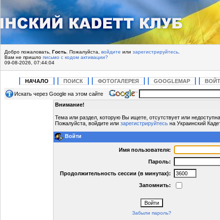
Добро пожаловать,
Гость
. Пожалуйста,
войдите
или
зарегистрируйтесь
.
Вам не пришло
письмо с кодом активации?
09-08-2026, 07:44:04
НАЧАЛО
ПОИСК
ФОТОГАЛЕРЕЯ
GOOGLEMAP
ВОЙ
Искать через Google на этом сайте
Внимание!
Тема или раздел, которую Вы ищете, отсутствует или недоступна
Пожалуйста, войдите или
зарегистрируйтесь
на Украинский Кадет
Войти
Имя пользователя:
Пароль:
Продолжительность сессии (в минутах):
Запомнить:
Забыли пароль?